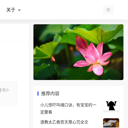
关于
秘书少
推荐内容
小儿惊吓叫魂口诀，有宝宝的一
定要看
道教太乙救苦天尊心咒全文