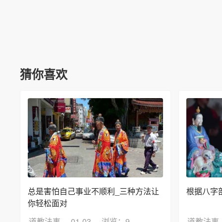
猜你喜欢
总是害怕自己事业不顺利_三种方法让
根据八字
你轻松面对
道教法事
01-03
浏览：9
道教法事