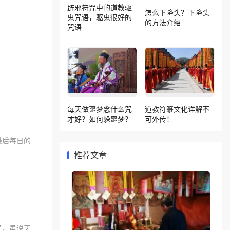
辟邪符咒中的道教驱
怎么下降头？下降头
鬼咒语，驱鬼很好的
的方法介绍
咒语
每天做噩梦念什么咒
道教符箓文化详解不
才好？如何躲噩梦？
可外传！
最后每日的
推荐文章
了。虽说天