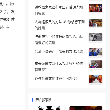
阳）。历
道教驱鬼咒语有哪些？普通人如
之余，发
何驱鬼
讲究对仗
去霉运很灵的方法 盐 你想想不到
书》有
的好用
辟邪符咒中的道教驱鬼咒语，驱
鬼很好的咒语
怎么下降头？下降头的方法介绍
每天做噩梦念什么咒才好？如何
躲噩梦？
道教符箓文化详解不可外传！
热门内容