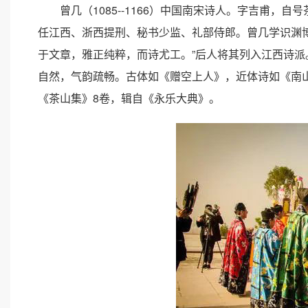
曾几（1085--1166）中国南宋诗人。字吉甫，
任江西、浙西提刑、秘书少监、礼部侍郎。曾几学识渊
于文章，雅正纯粹，而诗尤工。”后人将其列入江西诗
自然，气韵疏畅。古体如《赠空上人》，近体诗如《南
《茶山集》8卷，辑自《永乐大典》。