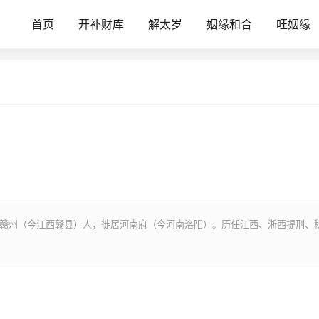
首页
开补财库
解太岁
姻缘和合
旺姻缘
。其先赣州（今江西赣县）人，徙居河南府（今河南洛阳）。历任江西、浙西提刑、