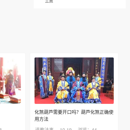
三点
化煞葫芦需要开口吗？葫芦化煞正确使
用方法
8
道教法事
10-19
浏览：44