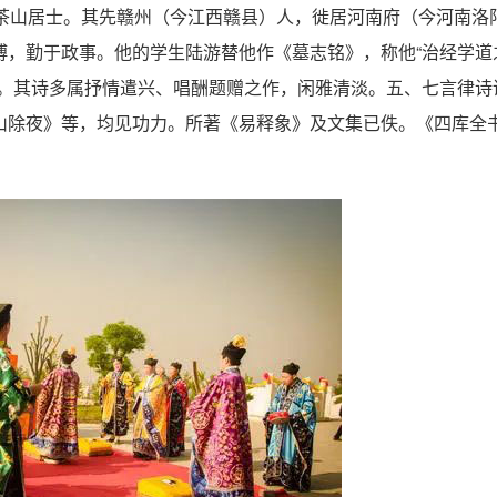
自号茶山居士。其先赣州（今江西赣县）人，徙居河南府（今河南洛
博，勤于政事。他的学生陆游替他作《墓志铭》，称他“治经学道
派。其诗多属抒情遣兴、唱酬题赠之作，闲雅清淡。五、七言律诗
山除夜》等，均见功力。所著《易释象》及文集已佚。《四库全