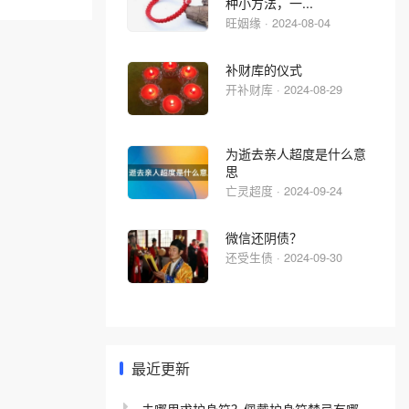
种小方法，一...
旺姻缘 · 2024-08-04
补财库的仪式
开补财库 · 2024-08-29
为逝去亲人超度是什么意
思
亡灵超度 · 2024-09-24
微信还阴债？
还受生债 · 2024-09-30
最近更新
去哪里求护身符？佩戴护身符禁忌有哪