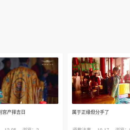
剖宫产择吉日
属于正缘但分手了
12-05
浏览：2
道教法事
10-17
浏览：