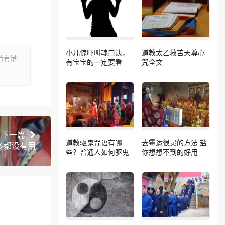
小儿惊吓叫魂口诀，
道教太乙救苦天尊心
若有错
有宝宝的一定要看
咒全文
下一篇
道教驱鬼咒语有哪
去霉运很灵的方法 盐
多都没有用
些？普通人如何驱鬼
你想想不到的好用