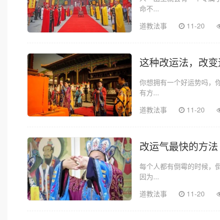
命不...
道教法事
11-20
这种改运法，改变
你想拥有一个好运势吗，
有方...
道教法事
11-20
改运气最快的方法
每个人都有倒霉的时候，
因为...
道教法事
11-20