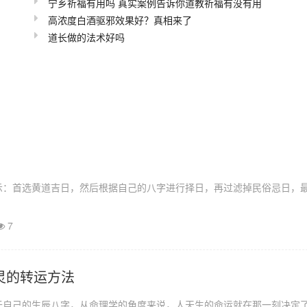
宁乡祈福有用吗 真实案例告诉你道教祈福有没有用
高浓度白酒驱邪效果好？真相来了
道长做的法术好吗
示：首选黄道吉日，然后根据自己的八字进行择日，再过滤掉民俗忌日，
7
灵的转运方法
于自己的生辰八字，从命理学的角度来说，人天生的命运就在那一刻决定