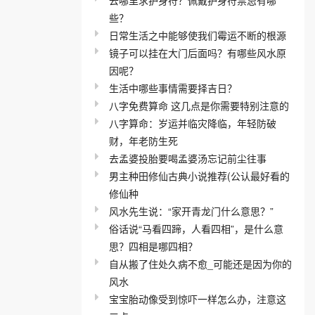
些？
日常生活之中能够使我们霉运不断的根源
镜子可以挂在大门后面吗？有哪些风水原
因呢？
生活中哪些事情需要择吉日？
八字免费算命 这几点是你需要特别注意的
八字算命：岁运并临灾降临，年轻防破
财，年老防生死
去孟婆投胎要喝孟婆汤忘记前尘往事
男主种田修仙古典小说推荐(公认最好看的
修仙种
风水先生说：“家开青龙门什么意思？”
俗话说“马看四蹄，人看四相”，是什么意
思？四相是哪四相？
自从搬了住处久病不愈_可能还是因为你的
风水
宝宝胎动像受到惊吓一样怎么办，注意这