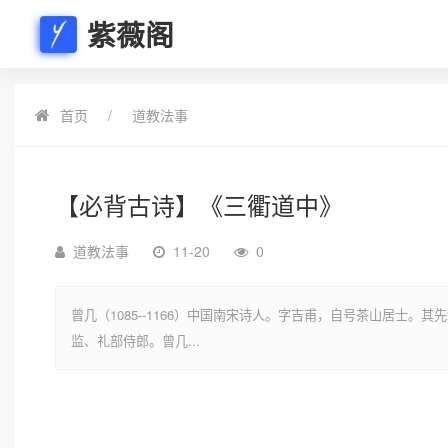
紫薇阁
首页
道教法事
【必背古诗】《三衢道中》
道教法事
11-20
0
曾几（1085--1166）中国南宋诗人。字吉甫，自号茶山居士
监、礼部侍郎。曾几...