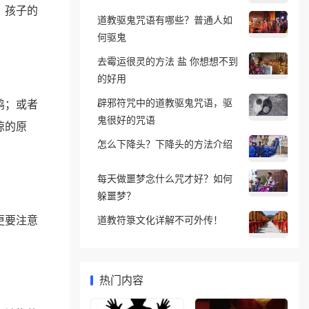
，孩子的
道教驱鬼咒语有哪些？普通人如
何驱鬼
去霉运很灵的方法 盐 你想想不到
的好用
辟邪符咒中的道教驱鬼咒语，驱
鸣；或者
鬼很好的咒语
惊的原
怎么下降头？下降头的方法介绍
每天做噩梦念什么咒才好？如何
躲噩梦？
更要注意
道教符箓文化详解不可外传！
热门内容