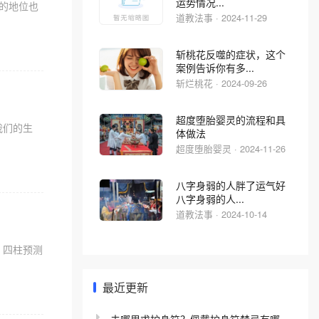
运势情况...
的地位也
道教法事 · 2024-11-29
斩桃花反噬的症状，这个
案例告诉你有多...
斩烂桃花 · 2024-09-26
超度堕胎婴灵的流程和具
我们的生
体做法
超度堕胎婴灵 · 2024-11-26
八字身弱的人胖了运气好
八字身弱的人...
道教法事 · 2024-10-14
，四柱预测
最近更新
去哪里求护身符？佩戴护身符禁忌有哪