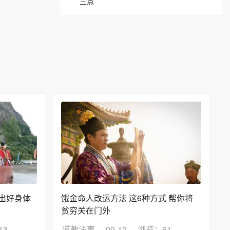
三点
出好身体
饿金命人改运方法 这6种方式 帮你将
贫穷关在门外
13
道教法事
09-12
浏览：61