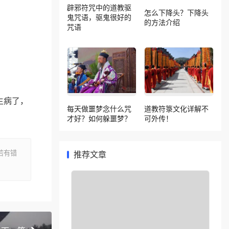
辟邪符咒中的道教驱
怎么下降头？下降头
鬼咒语，驱鬼很好的
的方法介绍
咒语
生病了，
每天做噩梦念什么咒
道教符箓文化详解不
才好？如何躲噩梦？
可外传！
若有错
推荐文章