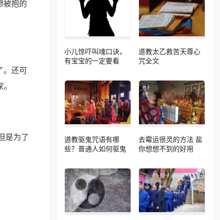
想被抱的
。
小儿惊吓叫魂口诀，
道教太乙救苦天尊心
有宝宝的一定要看
咒全文
了。还可
家。
但是为了
道教驱鬼咒语有哪
去霉运很灵的方法 盐
些？普通人如何驱鬼
你想想不到的好用