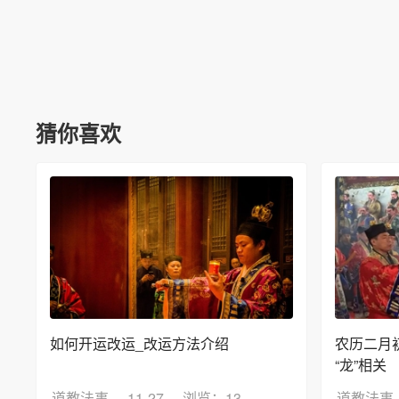
猜你喜欢
如何开运改运_改运方法介绍
农历二月
“龙”相关
道教法事
11-27
浏览：13
道教法事