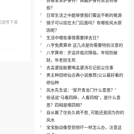
些？
日常生活之中能够使我们霉运不断的根源
们流传下来
镜子可以挂在大门后面吗？有哪些风水原
因呢？
生活中哪些事情需要择吉日？
八字免费算命 这几点是你需要特别注意的
八字算命：岁运并临灾降临，年轻防破
财，年老防生死
去孟婆投胎要喝孟婆汤忘记前尘往事
男主种田修仙古典小说推荐(公认最好看的
修仙种
风水先生说：“家开青龙门什么意思？”
俗话说“马看四蹄，人看四相”，是什么意
思？四相是哪四相？
自从搬了住处久病不愈_可能还是因为你的
风水
宝宝胎动像受到惊吓一样怎么办，注意这