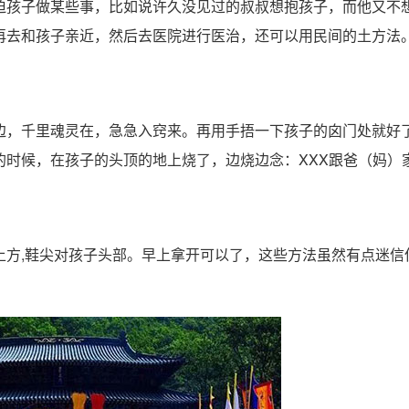
孩子做某些事，比如说许久没见过的叔叔想抱孩子，而他又不
再去和孩子亲近，然后去医院进行医治，还可以用民间的土方法
，千里魂灵在，急急入窍来。再用手捂一下孩子的囟门处就好
的时候，在孩子的头顶的地上烧了，边烧边念：XXX跟爸（妈）
,鞋尖对孩子头部。早上拿开可以了，这些方法虽然有点迷信