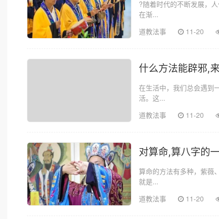
?随着时代的不断发展，
在渐...
道教法事
11-20
什么方法能辟邪,
在生活中，我们总会遇到
活。这...
道教法事
11-20
对算命,算八字的
算命的方法有多种，紫薇
就是...
道教法事
11-20