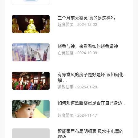
三个月前无婴灵 真的是这样吗
超度婴灵 · 2024-12-22
烧香与神，来看看如何烧香请神
亡灵超度 · 2024-10-09
有穿堂风的房子是好是坏 该如何化
解 ...
道教法事 · 2025-01-23
如何知道坠胎婴灵是否在自己身边 ,
...
超度婴灵 · 2024-11-17
智能家居布局明细表,风水中电器的
摆放...