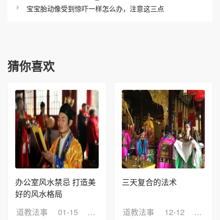
宝宝胎动像受到惊吓一样怎么办，注意这三点
猜你喜欢
办公室风水禁忌 打造美
三天复合的法术
好的风水格局
道教法事
01-15
浏览：9
道教法事
12-12
浏览：