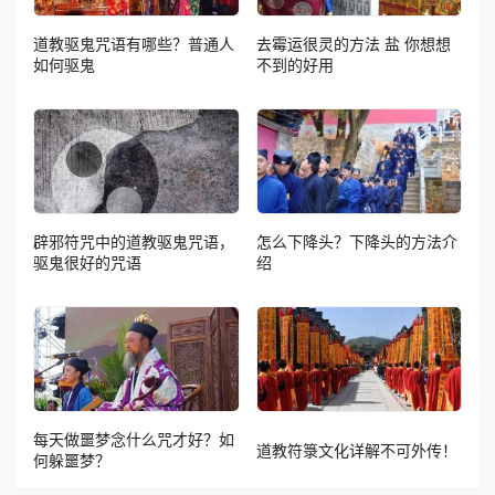
道教驱鬼咒语有哪些？普通人
去霉运很灵的方法 盐 你想想
如何驱鬼
不到的好用
辟邪符咒中的道教驱鬼咒语，
怎么下降头？下降头的方法介
驱鬼很好的咒语
绍
每天做噩梦念什么咒才好？如
道教符箓文化详解不可外传！
何躲噩梦？