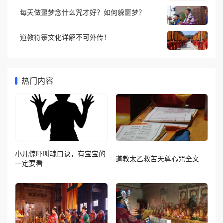
每天做噩梦念什么咒才好？如何躲噩梦？
道教符箓文化详解不可外传！
热门内容
小儿惊吓叫魂口诀，有宝宝的
道教太乙救苦天尊心咒全文
一定要看