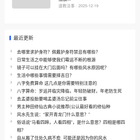
道教法事 · 2025-12-19
最近更新
去哪里求护身符？佩戴护身符禁忌有哪些？
日常生活之中能够使我们霉运不断的根源
镜子可以挂在大门后面吗？有哪些风水原因呢？
生活中哪些事情需要择吉日？
八字免费算命 这几点是你需要特别注意的
八字算命：岁运并临灾降临，年轻防破财，年老防生死
去孟婆投胎要喝孟婆汤忘记前尘往事
男主种田修仙古典小说推荐(公认最好看的修仙种
风水先生说：“家开青龙门什么意思？”
俗话说“马看四蹄，人看四相”，是什么意思？四相是哪四
相？
自从搬了住处久病不愈_可能还是因为你的风水