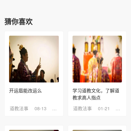
猜你喜欢
开运眉能改运么
学习道教文化，了解道
教求高人指点
道教法事
08-13
浏览：8
道教法事
01-21
浏览：