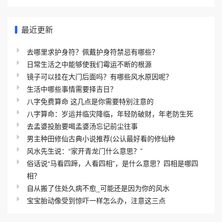
最近更新
去哪里求护身符？佩戴护身符禁忌有哪些？
日常生活之中能够使我们霉运不断的根源
镜子可以挂在大门后面吗？有哪些风水原因呢？
生活中哪些事情需要择吉日？
八字免费算命 这几点是你需要特别注意的
八字算命：岁运并临灾降临，年轻防破财，年老防生死
去孟婆投胎要喝孟婆汤忘记前尘往事
男主种田修仙古典小说推荐(公认最好看的修仙种
风水先生说：“家开青龙门什么意思？”
俗话说“马看四蹄，人看四相”，是什么意思？四相是哪四
相？
自从搬了住处久病不愈_可能还是因为你的风水
宝宝胎动像受到惊吓一样怎么办，注意这三点