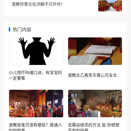
道教符箓文化详解不可外传！
热门内容
小儿惊吓叫魂口诀，有宝宝的
道教太乙救苦天尊心咒全文
一定要看
道教驱鬼咒语有哪些？普通人
去霉运很灵的方法 盐 你想想
如何驱鬼
不到的好用