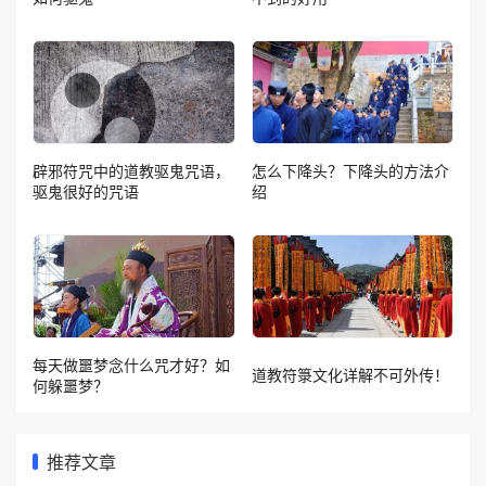
辟邪符咒中的道教驱鬼咒语，
怎么下降头？下降头的方法介
驱鬼很好的咒语
绍
每天做噩梦念什么咒才好？如
道教符箓文化详解不可外传！
何躲噩梦？
推荐文章