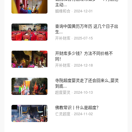
主动...
姻缘和合 · 2024-12-01
查询中国黄历万年历 这几个日子出
生...
开补财库 · 2025-07-15
开财库多少钱？方法不同价格不
同！
开补财库 · 2024-12-18
寺院超度婴灵走了还会回来么_婴灵
到底...
超度婴灵 · 2024-10-13
佛教常识丨什么是超度？
亡灵超度 · 2024-11-02