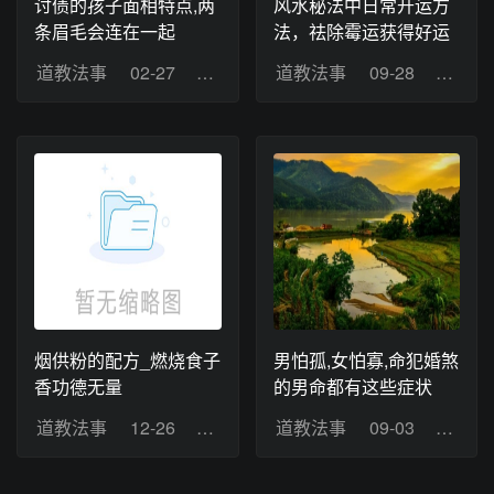
讨债的孩子面相特点,两
风水秘法中日常开运方
条眉毛会连在一起
法，祛除霉运获得好运
道教法事
02-27
浏览：13
道教法事
09-28
浏览：
烟供粉的配方_燃烧食子
男怕孤,女怕寡,命犯婚煞
香功德无量
的男命都有这些症状
道教法事
12-26
浏览：18
道教法事
09-03
浏览：