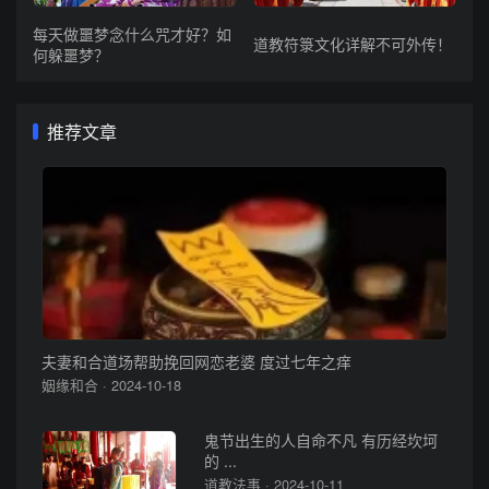
每天做噩梦念什么咒才好？如
道教符箓文化详解不可外传！
何躲噩梦？
推荐文章
夫妻和合道场帮助挽回网恋老婆 度过七年之痒
姻缘和合 · 2024-10-18
鬼节出生的人自命不凡 有历经坎坷
的 ...
道教法事 · 2024-10-11