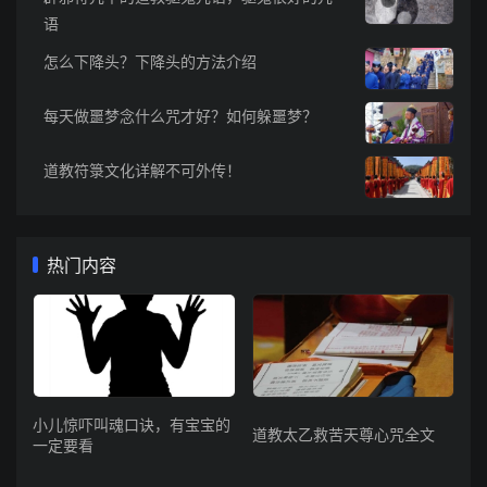
语
怎么下降头？下降头的方法介绍
每天做噩梦念什么咒才好？如何躲噩梦？
道教符箓文化详解不可外传！
热门内容
小儿惊吓叫魂口诀，有宝宝的
道教太乙救苦天尊心咒全文
一定要看