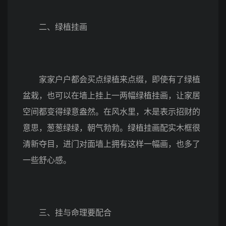
二、绿植挂画
家家户户都会买点绿植来点缀，即使有了绿植
盆栽，也可以在墙上挂上一两幅绿植挂画，让家居
空间都变得绿意盎然。在风水里，木是表示招财的
意思，葱葱绿绿，朝气勃勃。绿植挂画配实木框很
清新夺目，进门对面墙上拥有这样一幅画，也多了
一些舒心感。
三、挂与命理要配合