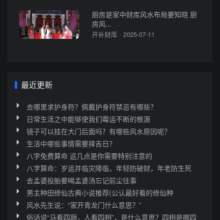
厨房是家中财库风水布局要知晓 厨
房风...
开补财库 · 2025-07-11
最近更新
去哪里求护身符？佩戴护身符禁忌有哪些？
日常生活之中能够使我们霉运不断的根源
镜子可以挂在大门后面吗？有哪些风水原因呢？
生活中哪些事情需要择吉日？
八字免费算命 这几点是你需要特别注意的
八字算命：岁运并临灾降临，年轻防破财，年老防生死
去孟婆投胎要喝孟婆汤忘记前尘往事
男主种田修仙古典小说推荐(公认最好看的修仙种
风水先生说：“家开青龙门什么意思？”
俗话说“马看四蹄，人看四相”，是什么意思？四相是哪四