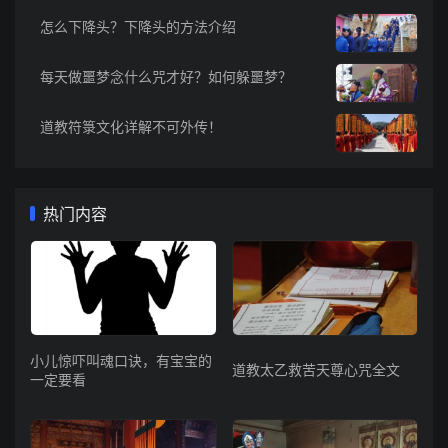
怎么下降头？下降头的方法介绍
每天做噩梦念什么咒才好？如何躲噩梦？
道教符箓文化详解不可外传！
热门内容
小儿惊吓叫魂口诀，有宝宝的
道教太乙救苦天尊心咒全文
一定要看