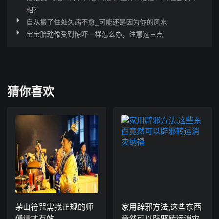
相？
自从搬了住处久病不愈_可能还是因为你的风水
宝宝胎动像受到惊吓一样怎么办，注意这三点
猜你喜欢
茅山符咒需找正规的师
家用辟邪方法,这些东西
傅请才有效
竟然可以辟邪转运消灾