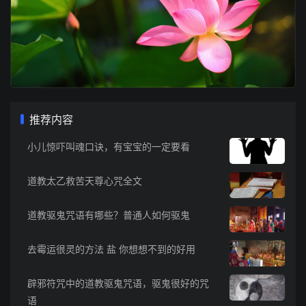
推荐内容
小儿惊吓叫魂口诀，有宝宝的一定要看
道教太乙救苦天尊心咒全文
道教驱鬼咒语有哪些？普通人如何驱鬼
去霉运很灵的方法 盐 你想想不到的好用
辟邪符咒中的道教驱鬼咒语，驱鬼很好的咒
语