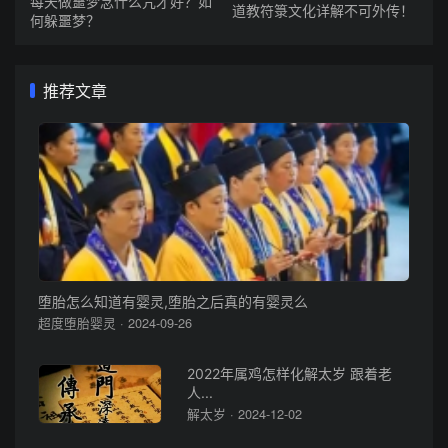
每天做噩梦念什么咒才好？如
道教符箓文化详解不可外传！
何躲噩梦？
推荐文章
堕胎怎么知道有婴灵,堕胎之后真的有婴灵么
超度堕胎婴灵 · 2024-09-26
2022年属鸡怎样化解太岁 跟着老
人...
解太岁 · 2024-12-02