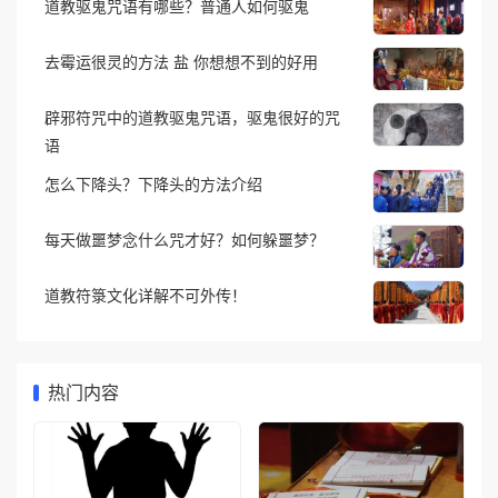
道教驱鬼咒语有哪些？普通人如何驱鬼
去霉运很灵的方法 盐 你想想不到的好用
辟邪符咒中的道教驱鬼咒语，驱鬼很好的咒
语
怎么下降头？下降头的方法介绍
每天做噩梦念什么咒才好？如何躲噩梦？
道教符箓文化详解不可外传！
热门内容