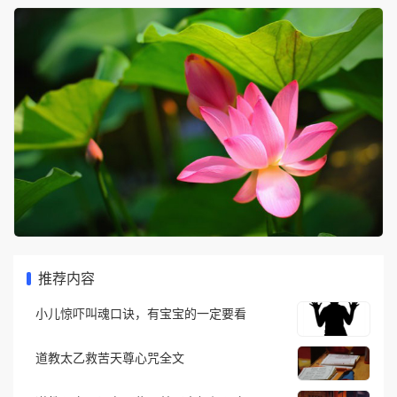
推荐内容
小儿惊吓叫魂口诀，有宝宝的一定要看
道教太乙救苦天尊心咒全文