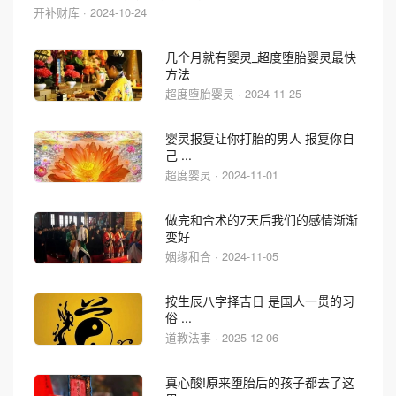
开补财库 · 2024-10-24
几个月就有婴灵_超度堕胎婴灵最快
方法
超度堕胎婴灵 · 2024-11-25
婴灵报复让你打胎的男人 报复你自
己 ...
超度婴灵 · 2024-11-01
做完和合术的7天后我们的感情渐渐
变好
姻缘和合 · 2024-11-05
按生辰八字择吉日 是国人一贯的习
俗 ...
道教法事 · 2025-12-06
真心酸!原来堕胎后的孩子都去了这