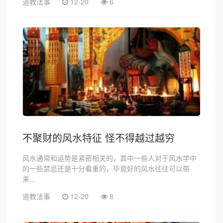
道教法事
12-20
6
不聚财的风水特征 怪不得越过越穷
风水通常和运势是紧密相关的，其中一些人对于风水学中
的一些禁忌还是十分看重的，毕竟好的风水往往可以带
来...
道教法事
12-20
8