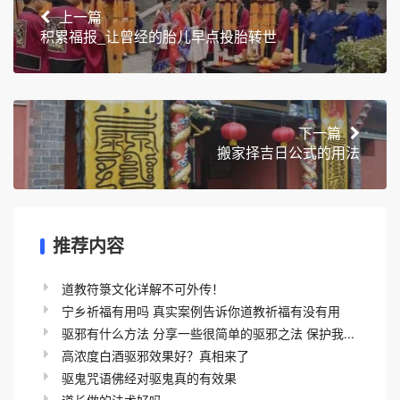
上一篇
积累福报_让曾经的胎儿早点投胎转世
下一篇
搬家择吉日公式的用法
推荐内容
道教符箓文化详解不可外传！
宁乡祈福有用吗 真实案例告诉你道教祈福有没有用
驱邪有什么方法 分享一些很简单的驱邪之法 保护我...
高浓度白酒驱邪效果好？真相来了
驱鬼咒语佛经对驱鬼真的有效果