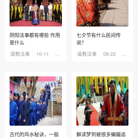
阴阳法事都有哪些 作用
七夕节有什么民间传
是什么
说？
道教法事
10-11
浏览：3
道教法事
08-22
浏览：
古代的风水秘诀，一般
解读梦到被很多蝙蝠追