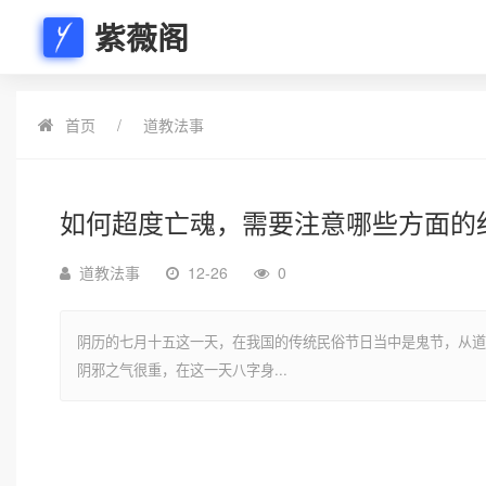
紫薇阁
首页
道教法事
如何超度亡魂，需要注意哪些方面的
道教法事
12-26
0
阴历的七月十五这一天，在我国的传统民俗节日当中是鬼节，从道
阴邪之气很重，在这一天八字身...