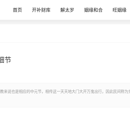
首页
开补财库
解太岁
姻缘和合
旺姻缘
细节
教来说也是相应的中元节，相传这一天天地大门大开万鬼出行，因此民间称为