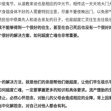
是鬼节，从道教来说也是相应的中元节，相传这一天天地大门
字身弱身体不好的人需要特别注意，尽量不要夜晚出门，以免邪
统民俗中祭奠先人和逝去亲友的日子，也是超度亡灵往生去往极
就不能够得到一个很好的往生，甚至在自己死后也没有一个很好
个很好的解决方案，
如何超度亡魂
也非常重要。
的解决方法，就是他们的亲朋帮他们做超度，让他们早生极乐
如何超度亡魂
，一定要掌握更多的知识和具体要求。流产堕胎的
终止，必然心怀怨念，对胎儿的父母会造成相应的业障，背上因
当中化解怨念，对自己对他人都会有利。