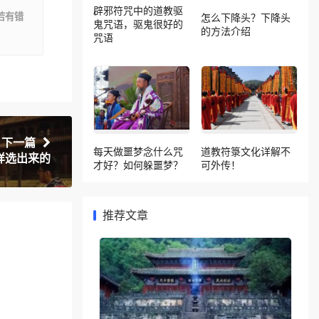
辟邪符咒中的道教驱
若有错
怎么下降头？下降头
鬼咒语，驱鬼很好的
的方法介绍
咒语
下一篇
每天做噩梦念什么咒
道教符箓文化详解不
样选出来的
才好？如何躲噩梦？
可外传！
推荐文章