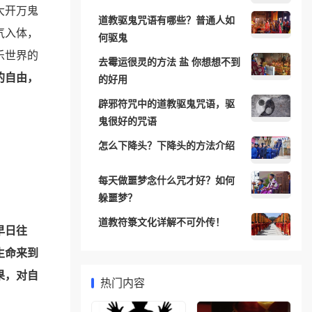
大开万鬼
道教驱鬼咒语有哪些？普通人如
气入体，
何驱鬼
乐世界的
去霉运很灵的方法 盐 你想想不到
的自由，
的好用
辟邪符咒中的道教驱鬼咒语，驱
鬼很好的咒语
怎么下降头？下降头的方法介绍
每天做噩梦念什么咒才好？如何
躲噩梦？
道教符箓文化详解不可外传！
早日往
生命来到
果，对自
热门内容