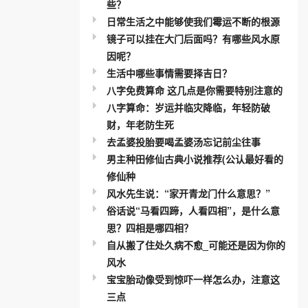
些？
日常生活之中能够使我们霉运不断的根源
镜子可以挂在大门后面吗？有哪些风水原
因呢？
生活中哪些事情需要择吉日？
八字免费算命 这几点是你需要特别注意的
八字算命：岁运并临灾降临，年轻防破
财，年老防生死
去孟婆投胎要喝孟婆汤忘记前尘往事
男主种田修仙古典小说推荐(公认最好看的
修仙种
风水先生说：“家开青龙门什么意思？”
俗话说“马看四蹄，人看四相”，是什么意
思？四相是哪四相？
自从搬了住处久病不愈_可能还是因为你的
风水
宝宝胎动像受到惊吓一样怎么办，注意这
三点