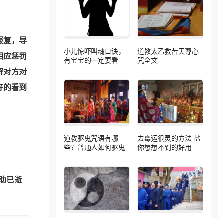
报复，导
小儿惊吓叫魂口诀，
道教太乙救苦天尊心
相应惩罚
有宝宝的一定要看
咒全文
解对方对
好的看到
道教驱鬼咒语有哪
去霉运很灵的方法 盐
些？普通人如何驱鬼
你想想不到的好用
助已逝