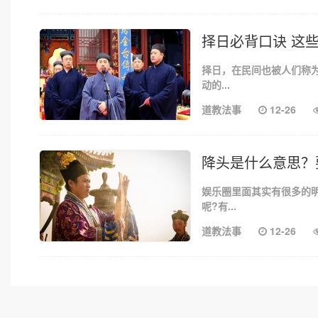
择日必背口诀 这
择日，在民间也被人们称
动的...
道教法事
12-26
降头是什么意思？
娱乐圈里面其实有很多的
呢?有...
道教法事
12-26