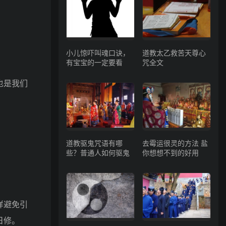
小儿惊吓叫魂口诀，
道教太乙救苦天尊心
有宝宝的一定要看
咒全文
也是我们
道教驱鬼咒语有哪
去霉运很灵的方法 盐
些？普通人如何驱鬼
你想想不到的好用
样避免引
日修。