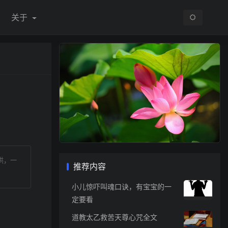
关于
供，一
推荐内容
小儿惊吓叫魂口诀，有宝宝的一
定要看
道教太乙救苦天尊心咒全文