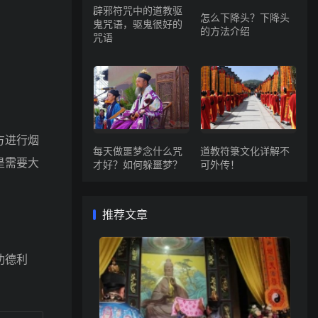
辟邪符咒中的道教驱
怎么下降头？下降头
鬼咒语，驱鬼很好的
的方法介绍
咒语
方进行烟
每天做噩梦念什么咒
道教符箓文化详解不
是需要大
才好？如何躲噩梦？
可外传！
推荐文章
功德利