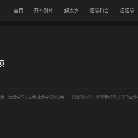
首页
开补财库
解太岁
姻缘和合
旺姻缘
项
活，做烟供可以去参加烟供仪轨法会，一般比较大型，还有我们可以自己做烟