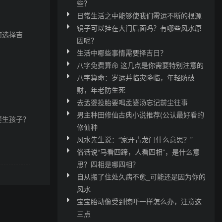
些？
日常生活之中能够使我们霉运不断的根源
镜子可以挂在大门后面吗？有哪些风水原
何选择吉
因呢？
生活中哪些事情需要择吉日？
八字免费算命 这几点是你需要特别注意的
八字算命：岁运并临灾降临，年轻防破
财，年老防生死
去孟婆投胎要喝孟婆汤忘记前尘往事
男主种田修仙古典小说推荐(公认最好看的
要生孩子？
修仙种
风水先生说：“家开青龙门什么意思？”
俗话说“马看四蹄，人看四相”，是什么意
思？四相是哪四相？
自从搬了住处久病不愈_可能还是因为你的
风水
宝宝胎动像受到惊吓一样怎么办，注意这
三点