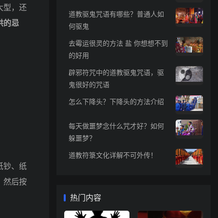
大型，还
道教驱鬼咒语有哪些？普通人如
供的忌
何驱鬼
去霉运很灵的方法 盐 你想想不到
的好用
辟邪符咒中的道教驱鬼咒语，驱
鬼很好的咒语
怎么下降头？下降头的方法介绍
每天做噩梦念什么咒才好？如何
躲噩梦？
道教符箓文化详解不可外传！
纸钞、纸
，然后按
热门内容