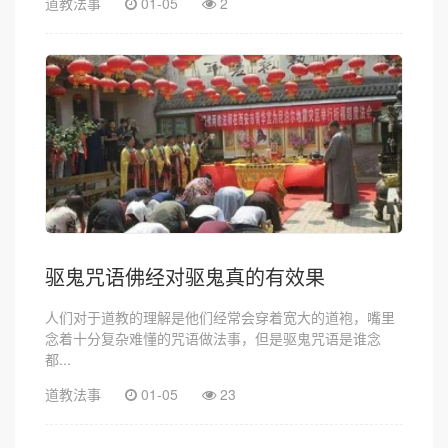
道教法事
01-05
2
驱鬼咒语佛经对驱鬼真的有效果
人们对于道教的理解是他们经常会穿着宽大的道袍，嘴里
念着十分复杂难懂的咒语做法事，但是驱鬼咒语是谁念
都...
道教法事
01-05
23