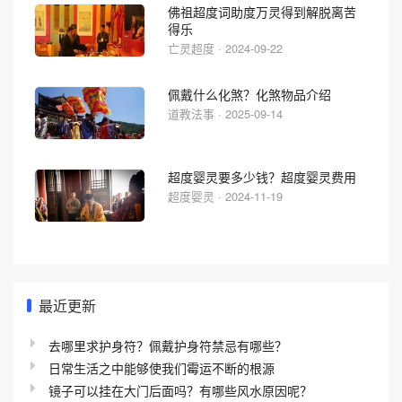
佛祖超度词助度万灵得到解脱离苦
得乐
亡灵超度 · 2024-09-22
佩戴什么化煞？化煞物品介绍
道教法事 · 2025-09-14
超度婴灵要多少钱？超度婴灵费用
超度婴灵 · 2024-11-19
最近更新
去哪里求护身符？佩戴护身符禁忌有哪些？
日常生活之中能够使我们霉运不断的根源
镜子可以挂在大门后面吗？有哪些风水原因呢？