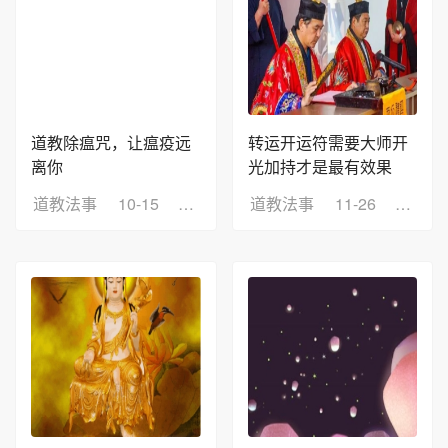
道教除瘟咒，让瘟疫远
转运开运符需要大师开
离你
光加持才是最有效果
道教法事
10-15
浏览：10
道教法事
11-26
浏览：