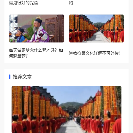
驱鬼很好的咒语
绍
每天做噩梦念什么咒才好？如
道教符箓文化详解不可外传！
何躲噩梦？
推荐文章