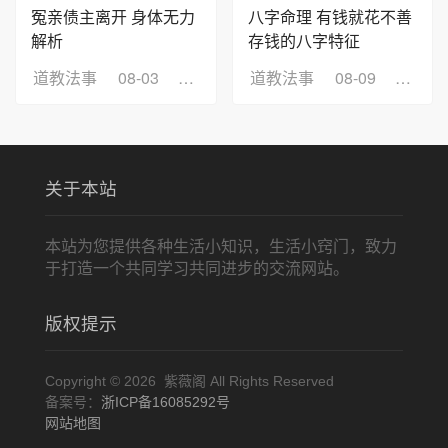
冤亲债主离开 身体无力
八字命理 有钱就花不善
解析
存钱的八字特征
道教法事
08-03
浏览：10
道教法事
08-09
浏览：
关于本站
本站为您提供各种生活小知识，生活小窍门，致力
于打造一个共同学习共同进步的交流网站。
版权提示
Copyright © 2026 紫薇阁 All Rights Reserved
备案号：
浙ICP备16085292号
网站地图