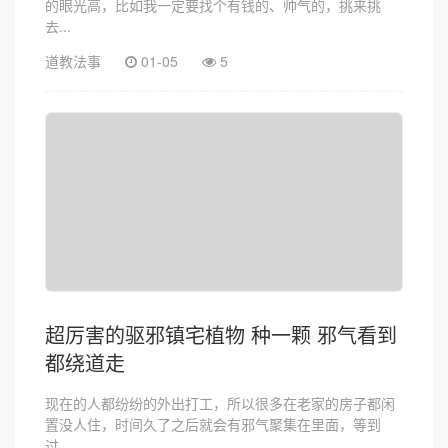
的眼光高，比如我一定要找个有钱的、帅气的，挑来挑
去...
道教法事
01-05
5
超厉害的驱邪镇宅植物 种一颗 邪气看到
都绕道走
现在的人都纷纷的外出打工，所以很多在老家的房子都闲
置没人住，时间久了之后就会有邪气聚集在里面，等到
过...