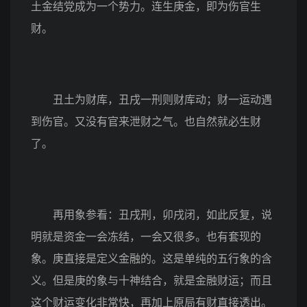
土金结党成为一个势力。连生庚金，即为伤官生
财。
丑土为财库，丑戌一刑则财库动；财一运动遇
到伤官。又没有官来泄财之气。也自然就必生财
了。
再用象参看：丑戌刑，卯戌闭，如此反复，说
明就是资金一会冻结，一会又很多。也有套现的
象。庚直接是定义金融的。这是单纯的五行象的含
义。但是庚的象与十神结合，就是金融财运；而且
这个财运变化非常快，再加上原局有财直接透出。