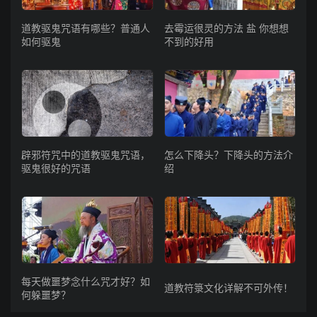
道教驱鬼咒语有哪些？普通人
去霉运很灵的方法 盐 你想想
如何驱鬼
不到的好用
辟邪符咒中的道教驱鬼咒语，
怎么下降头？下降头的方法介
驱鬼很好的咒语
绍
每天做噩梦念什么咒才好？如
道教符箓文化详解不可外传！
何躲噩梦？