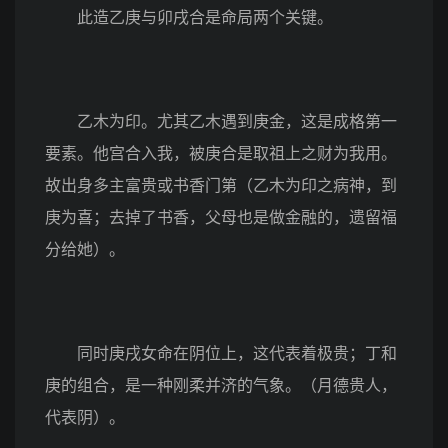
此造乙庚与卯戌合是命局两个关键。
乙木为印。尤其乙木遇到庚金，这是成格第一
要素。他宫合入我，被庚合是取祖上之财为我用。
故出身多主富贵或书香门第（乙木为印之病神，到
庚为喜；去掉了书香，父母也是做金融的，遗留福
分给她）。
同时庚戌女命在阴位上，这代表着极贵；丁和
庚的组合，是一种刚柔并济的气象。（月德贵人，
代表阴）。