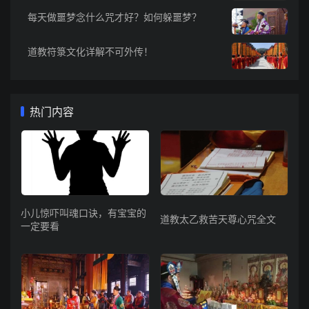
每天做噩梦念什么咒才好？如何躲噩梦？
道教符箓文化详解不可外传！
热门内容
小儿惊吓叫魂口诀，有宝宝的
道教太乙救苦天尊心咒全文
一定要看