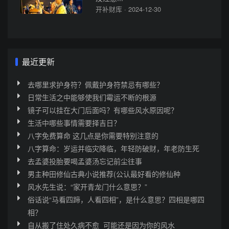
开补财库 · 2024-12-30
最近更新
去哪里求护身符？佩戴护身符禁忌有哪些？
日常生活之中能够使我们霉运不断的根源
镜子可以挂在大门后面吗？有哪些风水原因呢？
生活中哪些事情需要择吉日？
八字免费算命 这几点是你需要特别注意的
八字算命：岁运并临灾降临，年轻防破财，年老防生死
去孟婆投胎要喝孟婆汤忘记前尘往事
男主种田修仙古典小说推荐(公认最好看的修仙种
风水先生说：“家开青龙门什么意思？”
俗话说“马看四蹄，人看四相”，是什么意思？四相是哪四
相？
自从搬了住处久病不愈_可能还是因为你的风水