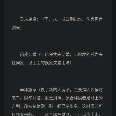
癸未离婚；（丑、未、戌三刑出水，伤官见官
剥夫）
丙戌结婚（与后任丈夫结婚，与刚才的戌为夫
柱同象；见上面的换象夫星用法）
辛卯搬家（换了新的大房子，主要是因为偏财
来了。财印并临，财是用神，配合格局者是财上的
吉利；印被制伏则与财一起显示事象；这时候印可
以作文书断。——这个印被财制，不可以作学术，