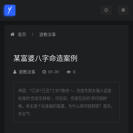
首页
道教法事
某富婆八字命造案例
道教法事
01-31
0
坤造：?乙卯?己丑?丁卯?庚戌一、伤官生财女强人这是
标准的“伤官生财格”，印在前，伤官在后的“弃印就财”
格。命主是个玩金融的富婆。为什么弃印就财呢？首先，
命主气...