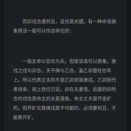
而卯戌合遇到丑，这也是关键。有一种命造换
象用法一般可以作这样论的：
一般女命以官杀为夫。但是该造可以换象。庚
戌之戌与卯合。天干庚与乙合。盖乙卯整柱在年
上。所以代表丈夫的不是乙卯就是庚戌。乙卯则代
表母亲，祖上宫位已定。卯在夫妻宫。后面的卯所
合的戌恰是命主的夫星源泉。命主丈夫是开金矿
的。但开矿光靠庚戌是不可能的，必须要刑丑，才
能断开矿。