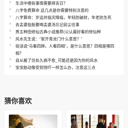
生活中哪些事情需要择吉日？
八字免费算命 这几点是你需要特别注意的
八字算命：岁运并临灾降临，年轻防破财，年老防生死
去孟婆投胎要喝孟婆汤忘记前尘往事
男主种田修仙古典小说推荐(公认最好看的修仙种
风水先生说：“家开青龙门什么意思？”
俗话说“马看四蹄，人看四相”，是什么意思？四相是哪四
相？
自从搬了住处久病不愈_可能还是因为你的风水
宝宝胎动像受到惊吓一样怎么办，注意这三点
猜你喜欢