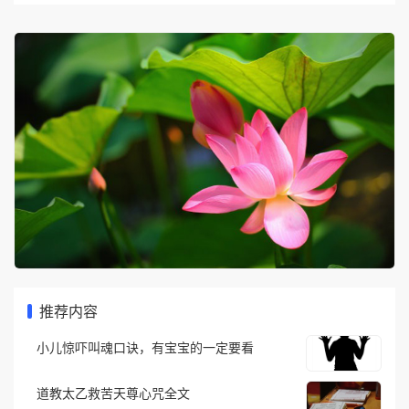
推荐内容
小儿惊吓叫魂口诀，有宝宝的一定要看
道教太乙救苦天尊心咒全文