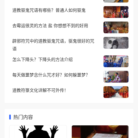
道教驱鬼咒语有哪些？普通人如何驱鬼
去霉运很灵的方法 盐 你想想不到的好用
辟邪符咒中的道教驱鬼咒语，驱鬼很好的咒
语
怎么下降头？下降头的方法介绍
每天做噩梦念什么咒才好？如何躲噩梦？
道教符箓文化详解不可外传！
热门内容