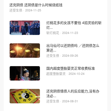
还完阴债 还阴债是什么时候烧纸钱
还受生债 · 2024-11-25
烂桃花多的女孩不要怕 4招灵验的斩
烂...
斩烂桃花 · 2024-11-23
出马仙可以还阴债吗 ／还阴债怎么
算还...
还受生债 · 2024-09-26
国内超度堕胎婴灵正常收费标准
超度堕胎婴灵 · 2024-10-24
还完阴债情债人的反应能力,没有办
法必...
还受生债 · 2024-08-31