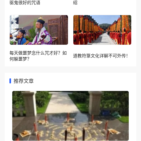
驱鬼很好的咒语
绍
每天做噩梦念什么咒才好？如
道教符箓文化详解不可外传！
何躲噩梦？
推荐文章