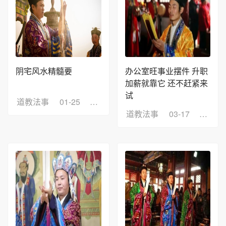
阴宅风水精髓要
办公室旺事业摆件 升职
加薪就靠它 还不赶紧来
试
道教法事
01-25
浏览：11
道教法事
03-17
浏览：