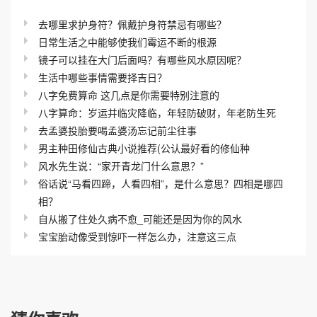
去哪里求护身符？佩戴护身符禁忌有哪些？
日常生活之中能够使我们霉运不断的根源
镜子可以挂在大门后面吗？有哪些风水原因呢？
生活中哪些事情需要择吉日？
八字免费算命 这几点是你需要特别注意的
八字算命：岁运并临灾降临，年轻防破财，年老防生死
去孟婆投胎要喝孟婆汤忘记前尘往事
男主种田修仙古典小说推荐(公认最好看的修仙种
风水先生说：“家开青龙门什么意思？”
俗话说“马看四蹄，人看四相”，是什么意思？四相是哪四
相？
自从搬了住处久病不愈_可能还是因为你的风水
宝宝胎动像受到惊吓一样怎么办，注意这三点