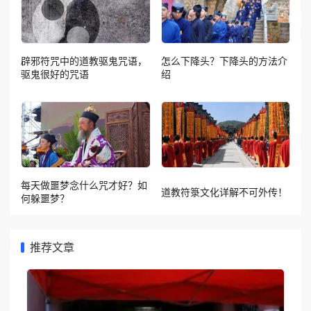
辟邪符咒中的道教驱鬼咒语，
怎么下降头？下降头的方法介
驱鬼很好的咒语
绍
每天做噩梦念什么咒才好？如
道教符箓文化详解不可外传！
何躲噩梦？
推荐文章