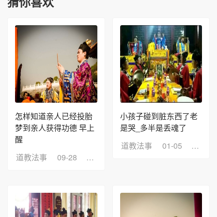
猜你喜欢
怎样知道亲人已经投胎
小孩子碰到脏东西了老
梦到亲人获得功德 早上
是哭_多半是丢魂了
醒
道教法事
01-05
浏览：
道教法事
09-28
浏览：8