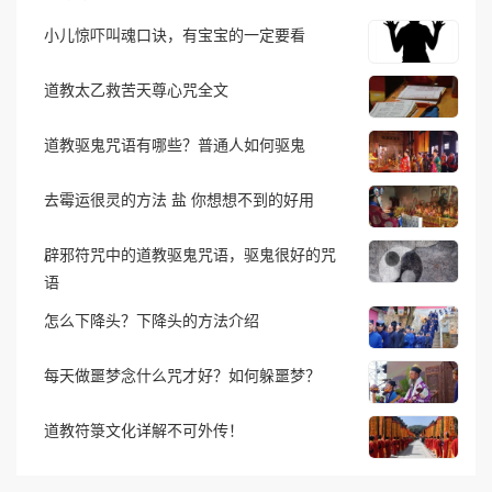
小儿惊吓叫魂口诀，有宝宝的一定要看
道教太乙救苦天尊心咒全文
道教驱鬼咒语有哪些？普通人如何驱鬼
去霉运很灵的方法 盐 你想想不到的好用
辟邪符咒中的道教驱鬼咒语，驱鬼很好的咒
语
怎么下降头？下降头的方法介绍
每天做噩梦念什么咒才好？如何躲噩梦？
道教符箓文化详解不可外传！