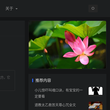
关于
地方，它
推荐内容
小儿惊吓叫魂口诀，有宝宝的一
定要看
道教太乙救苦天尊心咒全文