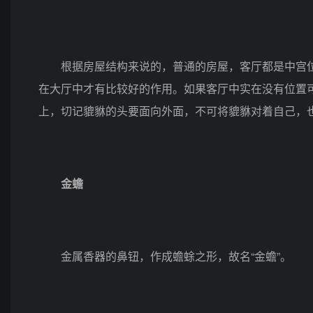
根据房屋结构来说的，普通的房屋，客厅都是中宫位
在大厅中才有比较好的作用。如果客厅中实在没有位置
上，切记貔貅的头要面向外面，不可将貔貅对着自己，
金蟾
金属香器的鼻钮，作成蟾蜍之形，故名“金蟾”。