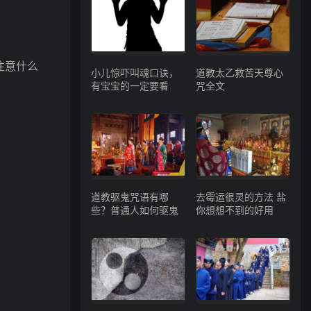
注意什么
小儿惊吓叫魂口诀，
道教太乙救苦天尊心
有宝宝的一定要看
咒全文
道教驱鬼咒语有哪
去霉运很灵的方法 盐
些？普通人如何驱鬼
你想想不到的好用
。