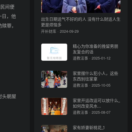
来民间便
一日，他
出生日期运气不好的的人 没有什么财运人生
功赎罪，
更是烦恼多
开补财库 · 2024-09-29
精心为你准备的挽留男朋
友复合的话
道教法事 · 2025-01-12
家里摆什么犯小人，这些
东西别往家拿
道教法事 · 2025-10-05
时头朝屋
家里开运改运可以放什么_
如何改变风水...
道教法事 · 2025-08-07
家有娇妻斩桃花_1