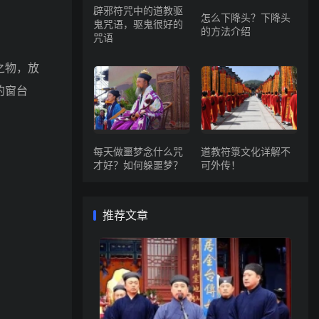
辟邪符咒中的道教驱
怎么下降头？下降头
鬼咒语，驱鬼很好的
的方法介绍
咒语
之物，放
的窗台
每天做噩梦念什么咒
道教符箓文化详解不
才好？如何躲噩梦？
可外传！
推荐文章