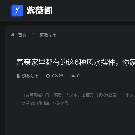
紫薇阁
首页
道教法事
富豪家里都有的这6种风水摆件，你
道教法事
02-28
0
《黄帝宅经》曰：“宅者，人之本，居若安，即家代昌吉。”一个
既是家庭的门面，也是纳气...