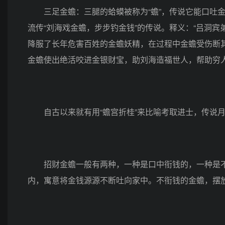
三足金蟾：三腿的蛤蟆被称为“蟾”，传说它能口吐金
流传“刘海戏金蟾，步步钓金钱”的传说。释义：“吕洞
降服了长年危害百姓的金蟾妖精，在过程中金蟾受伤断
金蟾使出绝活咬进金银财宝，助刘海造福世人，帮助穷
自古以来就有用“蟾宫折桂”来比喻考取进士，传说月
招财金蟾一般有两种，一种是口中衔钱的，一种是不
内，寓意将金钱源源不断吐向家中。不衔钱的金蟾，摆