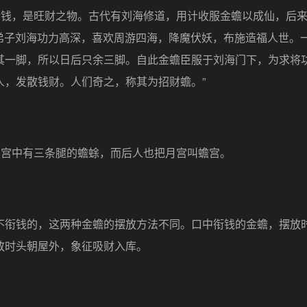
钱，是旺财之物。古代有刘海修道，用计收服金蟾以成仙，后
宾弟子刘海功力高深，喜欢周游四海，降魔伏妖，布施造福人世。
其一脚，所以日后只余三脚。自此金蟾臣服于刘海门下，为求将
人，发散钱财。人们奇之，称其为招财蟾。”
宫中有三条腿的蟾蜍，而后人也把月宫叫蟾宫。
衔钱的，这两种金蟾的摆放方法不同。口中衔钱的金蟾，摆放
放时头朝屋外，象征吸财入库。