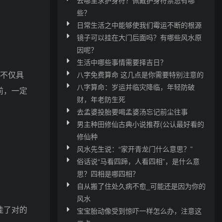
些？
日常生活之中能够使我们霉运不断的根源
镜子可以挂在大门后面吗？有哪些风水原
因呢？
生活中哪些事情需要择吉日？
不仅具
八字免费算命 这几点是你需要特别注意的
八字算命：岁运并临灾降临，年轻防破
前，一定
财，年老防生死
去孟婆投胎要喝孟婆汤忘记前尘往事
男主种田修仙古典小说推荐(公认最好看的
修仙种
风水先生说：“家开青龙门什么意思？”
俗话说“马看四蹄，人看四相”，是什么意
思？四相是哪四相？
自从搬了住处久病不愈_可能还是因为你的
风水
挂了对的
宝宝胎动像受到惊吓一样怎么办，注意这