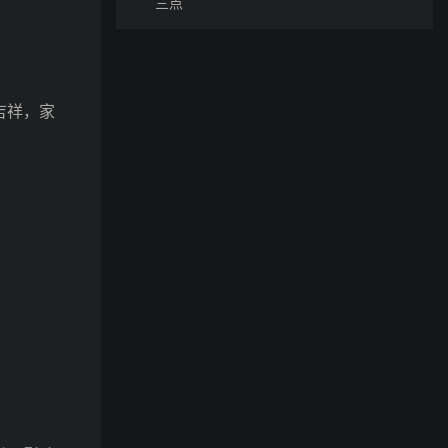
三点
吉祥，家
。