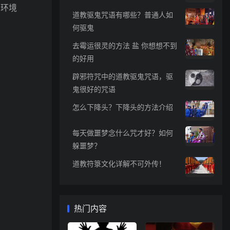
居环境
道教驱鬼咒语有哪些？普通人如
何驱鬼
去霉运很灵的方法 盐 你想想不到
的好用
辟邪符咒中的道教驱鬼咒语，驱
鬼很好的咒语
怎么下降头？下降头的方法介绍
每天做噩梦念什么咒才好？如何
躲噩梦？
道教符箓文化详解不可外传！
热门内容