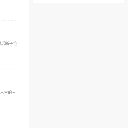
然后断子绝
们人生的三