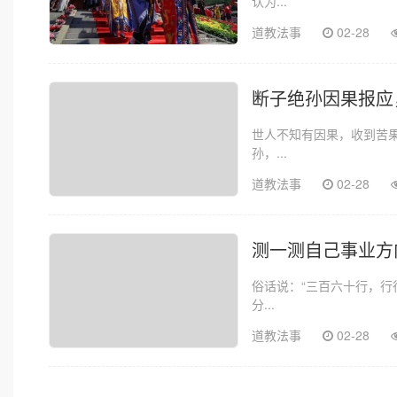
认为...
道教法事
02-28
断子绝孙因果报应
世人不知有因果，收到苦
孙，...
道教法事
02-28
测一测自己事业方
俗话说：“三百六十行，行
分...
道教法事
02-28