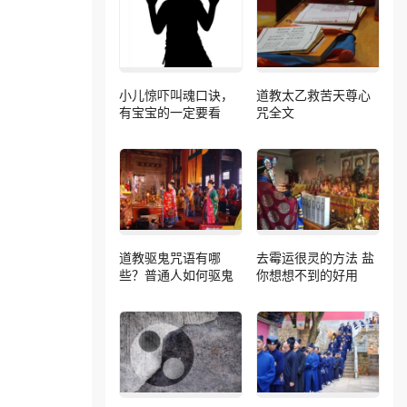
小儿惊吓叫魂口诀，
道教太乙救苦天尊心
有宝宝的一定要看
咒全文
道教驱鬼咒语有哪
去霉运很灵的方法 盐
些？普通人如何驱鬼
你想想不到的好用