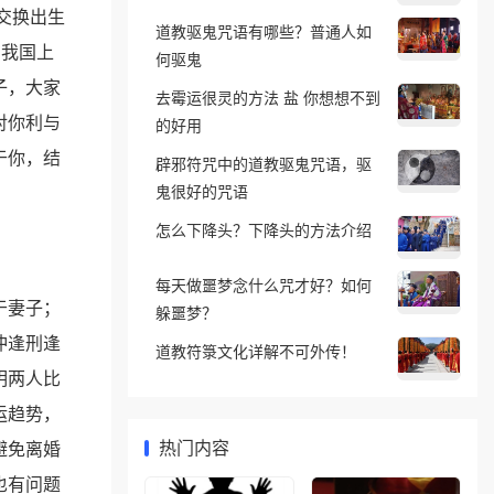
交换出生
道教驱鬼咒语有哪些？普通人如
在我国上
何驱鬼
子，大家
去霉运很灵的方法 盐 你想想不到
对你利与
的好用
于你，结
辟邪符咒中的道教驱鬼咒语，驱
鬼很好的咒语
怎么下降头？下降头的方法介绍
每天做噩梦念什么咒才好？如何
于妻子；
躲噩梦？
冲逢刑逢
道教符箓文化详解不可外传！
明两人比
运趋势，
避免离婚
热门内容
也有问题