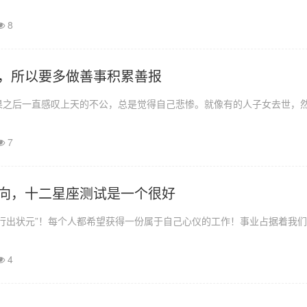
8
，所以要多做善事积累善报
果之后一直感叹上天的不公，总是觉得自己悲惨。就像有的人子女去世，
7
向，十二星座测试是一个很好
行出状元”！每个人都希望获得一份属于自己心仪的工作！事业占据着我
4