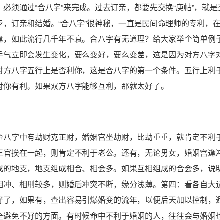
须通过“合八字”来完成。过去订亲，都要先交换“庚帖”，就是
，订亲和结婚。“合八字”很神秘，一直是民间命理师的专利，
逢，如此流行几千年不衰。合八字有无道理？给大家举个简单例
手气立即会发生变化，要么变好，要么变差，这是因为对方八字
对方八字五行上是否利你，这是合八字的第一个条件。五行上利
对你有利。如果双方八字能够互利，那就太好了。
八字中有劫财克正财，婚姻宫坐劫财，比劫重重，就肯定不利
正官挨在一起，则肯定不利于老公。还有，无论男女，婚姻宫逢
成的地支，地支组成相合、相会多。如果互相组成的合会多，说
相冲、相刑较多，则婚后冲突不断，缘分浅薄。第四：看各自大
好了，如果有，查出容易引爆婚变的流年，以便后天加以控制，
全避免不好的方面。有时候命中不利于婚姻的人，往往会与婚姻