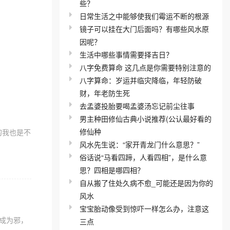
些？
日常生活之中能够使我们霉运不断的根源
镜子可以挂在大门后面吗？有哪些风水原
因呢？
生活中哪些事情需要择吉日？
八字免费算命 这几点是你需要特别注意的
八字算命：岁运并临灾降临，年轻防破
财，年老防生死
去孟婆投胎要喝孟婆汤忘记前尘往事
男主种田修仙古典小说推荐(公认最好看的
修仙种
的我也是不
风水先生说：“家开青龙门什么意思？”
俗话说“马看四蹄，人看四相”，是什么意
思？四相是哪四相？
自从搬了住处久病不愈_可能还是因为你的
风水
宝宝胎动像受到惊吓一样怎么办，注意这
成为邪，
三点