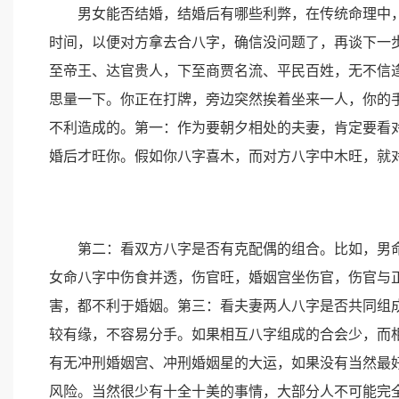
男女能否结婚，结婚后有哪些利弊，在传统命理中，必
时间，以便对方拿去合八字，确信没问题了，再谈下一步
至帝王、达官贵人，下至商贾名流、平民百姓，无不信
思量一下。你正在打牌，旁边突然挨着坐来一人，你的
不利造成的。第一：作为要朝夕相处的夫妻，肯定要看
婚后才旺你。假如你八字喜木，而对方八字中木旺，就
第二：看双方八字是否有克配偶的组合。比如，男命
女命八字中伤食并透，伤官旺，婚姻宫坐伤官，伤官与
害，都不利于婚姻。第三：看夫妻两人八字是否共同组
较有缘，不容易分手。如果相互八字组成的合会少，而
有无冲刑婚姻宫、冲刑婚姻星的大运，如果没有当然最
风险。当然很少有十全十美的事情，大部分人不可能完