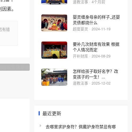
道教法事 · 4个月前
利因素。
婴灵缠身母亲的样子_还婴
灵债都烧什么
超度婴灵 · 2024-11-19
若有错
要补几次财库有效果 根据
个人情况而定
下一篇
开补财库 · 2024-08-29
姻爱情幸福
怎样给孩子取好名字？改
变孩子的一生！...
道教法事 · 2025-12-02
最近更新
去哪里求护身符？佩戴护身符禁忌有哪