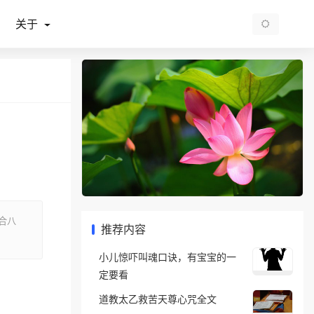
关于
合八
推荐内容
小儿惊吓叫魂口诀，有宝宝的一
定要看
道教太乙救苦天尊心咒全文