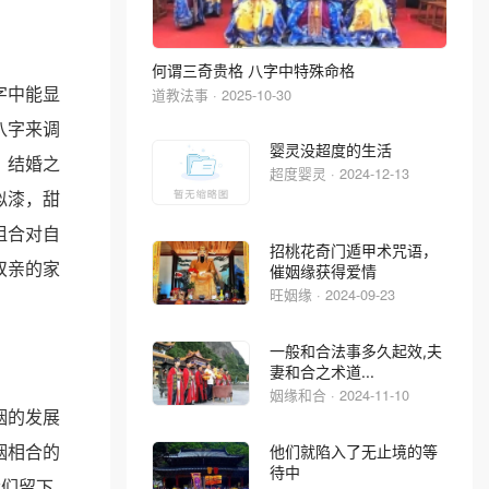
何谓三奇贵格 八字中特殊命格
字中能显
道教法事 · 2025-10-30
八字来调
婴灵没超度的生活
。结婚之
超度婴灵 · 2024-12-13
似漆，甜
组合对自
招桃花奇门遁甲术咒语，
双亲的家
催姻缘获得爱情
旺姻缘 · 2024-09-23
一般和合法事多久起效,夫
妻和合之术道...
姻缘和合 · 2024-11-10
姻的发展
姻相合的
他们就陷入了无止境的等
待中
我们留下