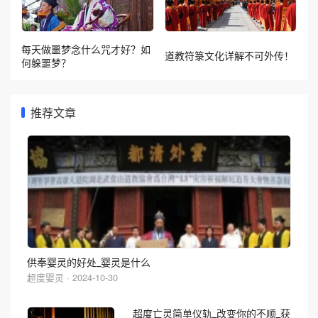
每天做噩梦念什么咒才好？如
道教符箓文化详解不可外传！
何躲噩梦？
推荐文章
供奉婴灵的好处_婴灵是什么
超度婴灵 · 2024-10-30
超度亡灵简单仪轨_改变你的不顺_获