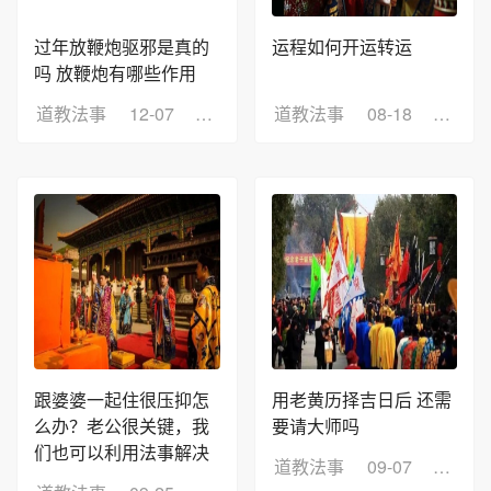
过年放鞭炮驱邪是真的
运程如何开运转运
吗 放鞭炮有哪些作用
道教法事
12-07
浏览：5
道教法事
08-18
浏览：
跟婆婆一起住很压抑怎
用老黄历择吉日后 还需
么办？老公很关键，我
要请大师吗
们也可以利用法事解决
道教法事
09-07
浏览：