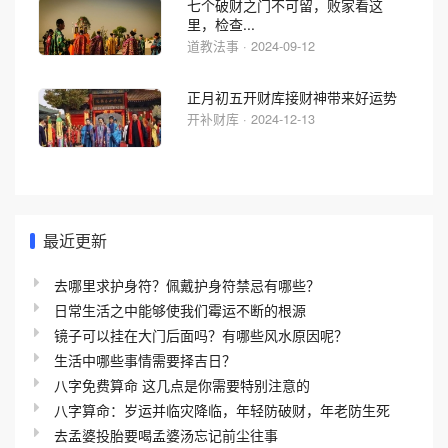
七个破财之门不可留，败家看这
里，检查...
道教法事 · 2024-09-12
正月初五开财库接财神带来好运势
开补财库 · 2024-12-13
最近更新
去哪里求护身符？佩戴护身符禁忌有哪些？
日常生活之中能够使我们霉运不断的根源
镜子可以挂在大门后面吗？有哪些风水原因呢？
生活中哪些事情需要择吉日？
八字免费算命 这几点是你需要特别注意的
八字算命：岁运并临灾降临，年轻防破财，年老防生死
去孟婆投胎要喝孟婆汤忘记前尘往事