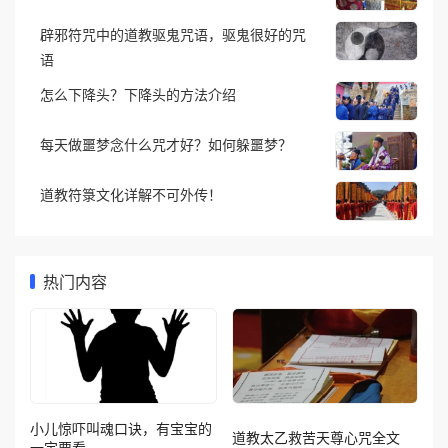
辟邪符咒中的道教驱鬼咒语，驱鬼很好的咒
语
怎么下降头？下降头的方法介绍
每天做噩梦念什么咒才好？如何躲噩梦？
道教符箓文化详解不可外传！
热门内容
小儿惊吓叫魂口诀，有宝宝的
道教太乙救苦天尊心咒全文
一定要看