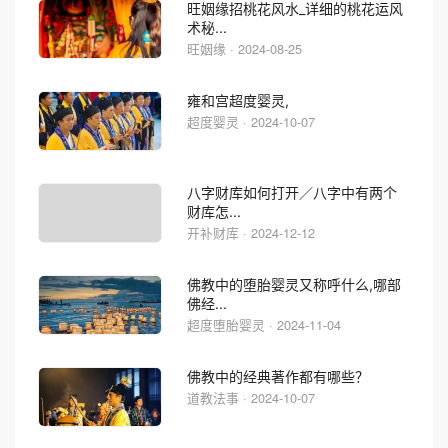
旺姻缘招桃花风水_详细的桃花运风
术秘...
旺姻缘 · 2024-08-25
雍和宫超度婴灵,
超度婴灵 · 2024-10-07
八字财库如何打开／八字中有两个
财库怎...
开补财库 · 2024-12-12
佛教中的堕胎婴灵又称呼什么,哪部
佛经...
超度堕胎婴灵 · 2024-11-04
佛教中的经典著作都有哪些？
道教法事 · 2024-10-07