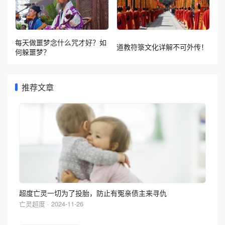
每天做噩梦念什么咒才好？如
道教符箓文化详解不可外传！
何躲噩梦？
推荐文章
超度亡灵一切为了投胎，防止有冤亲债主来寻仇
亡灵超度 · 2024-11-26