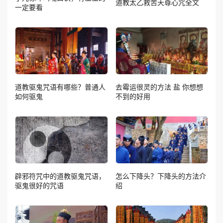
道教太乙救苦天尊心咒全文
一定要看
道教驱鬼咒语有哪些？普通人
去霉运很灵的方法 盐 你想想
如何驱鬼
不到的好用
辟邪符咒中的道教驱鬼咒语，
怎么下降头？下降头的方法介
驱鬼很好的咒语
绍