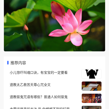
推荐内容
小儿惊吓叫魂口诀，有宝宝的一定要看
道教太乙救苦天尊心咒全文
道教驱鬼咒语有哪些？普通人如何驱鬼
去霉运很灵的方法 盐 你想想不到的好用