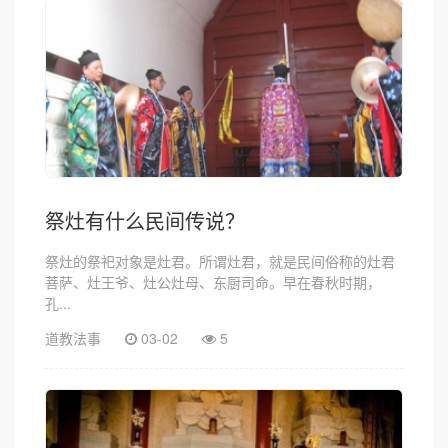
祭灶有什么民间传说？
祭灶的祭祀对象是灶君。所谓灶君，就是民间俗称的灶君
菩萨、灶王爷、灶公灶母、东厨司命。早在春秋时期，
孔...
道教法事
03-02
5