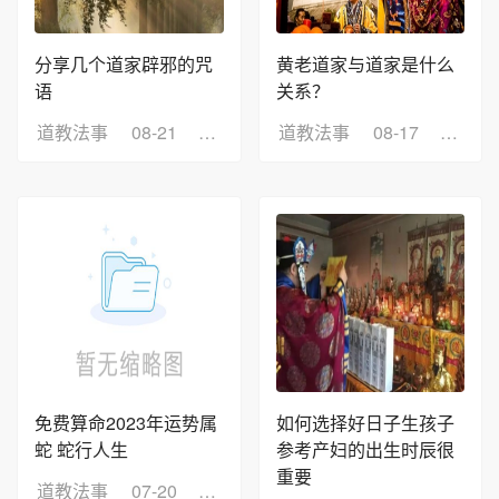
分享几个道家辟邪的咒
黄老道家与道家是什么
语
关系？
道教法事
08-21
浏览：179
道教法事
08-17
浏览：
免费算命2023年运势属
如何选择好日子生孩子
蛇 蛇行人生
参考产妇的出生时辰很
重要
道教法事
07-20
浏览：13