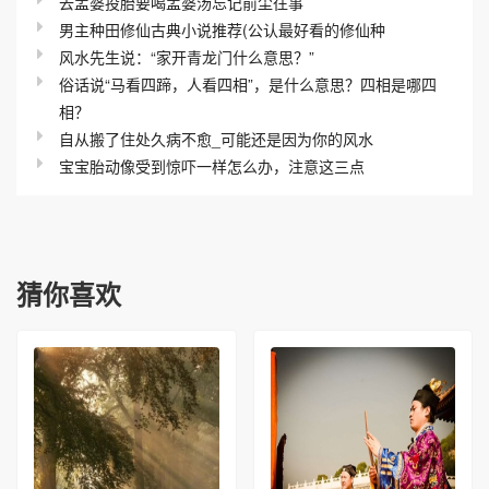
去孟婆投胎要喝孟婆汤忘记前尘往事
男主种田修仙古典小说推荐(公认最好看的修仙种
风水先生说：“家开青龙门什么意思？”
俗话说“马看四蹄，人看四相”，是什么意思？四相是哪四
相？
自从搬了住处久病不愈_可能还是因为你的风水
宝宝胎动像受到惊吓一样怎么办，注意这三点
猜你喜欢