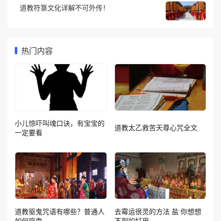
道教符箓文化详解不可外传！
热门内容
小儿惊吓叫魂口诀，有宝宝的
道教太乙救苦天尊心咒全文
一定要看
道教驱鬼咒语有哪些？普通人
去霉运很灵的方法 盐 你想想
如何驱鬼
不到的好用