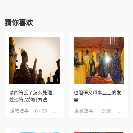
猜你喜欢
请的符丢了怎么处理，
也阻碍父母事业上的发
处理符咒的好方法
展
道教法事
01-30
浏览：24
道教法事
12-20
浏览：