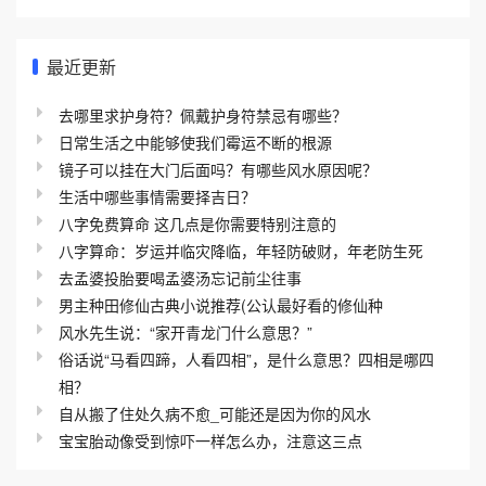
最近更新
去哪里求护身符？佩戴护身符禁忌有哪些？
日常生活之中能够使我们霉运不断的根源
镜子可以挂在大门后面吗？有哪些风水原因呢？
生活中哪些事情需要择吉日？
八字免费算命 这几点是你需要特别注意的
八字算命：岁运并临灾降临，年轻防破财，年老防生死
去孟婆投胎要喝孟婆汤忘记前尘往事
男主种田修仙古典小说推荐(公认最好看的修仙种
风水先生说：“家开青龙门什么意思？”
俗话说“马看四蹄，人看四相”，是什么意思？四相是哪四
相？
自从搬了住处久病不愈_可能还是因为你的风水
宝宝胎动像受到惊吓一样怎么办，注意这三点