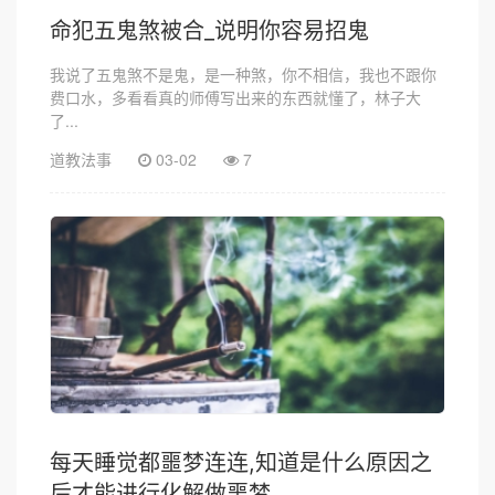
命犯五鬼煞被合_说明你容易招鬼
我说了五鬼煞不是鬼，是一种煞，你不相信，我也不跟你
费口水，多看看真的师傅写出来的东西就懂了，林子大
了...
道教法事
03-02
7
每天睡觉都噩梦连连,知道是什么原因之
后才能进行化解做噩梦