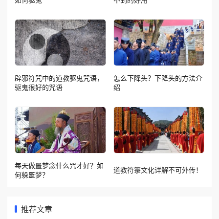
辟邪符咒中的道教驱鬼咒语，
怎么下降头？下降头的方法介
驱鬼很好的咒语
绍
每天做噩梦念什么咒才好？如
道教符箓文化详解不可外传！
何躲噩梦？
推荐文章