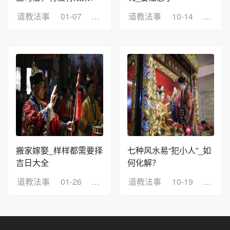
道教法事
01-07
浏览：10
道教法事
10-14
浏览：
搬家嫁娶_样样都需要择
七种风水易“犯小人”_如
吉日大全
何化解？
道教法事
01-26
浏览：4
道教法事
10-19
浏览：