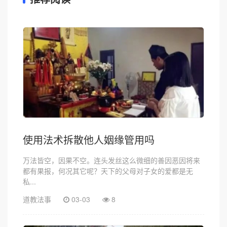
使用法术拆散他人姻缘管用吗
万法皆空，因果不空。连头发丝这么微细的善因恶因将来
都有果报，何况其它呢？天下的父母对子女的爱都是无
私...
道教法事
03-03
8