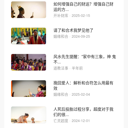
如何增强自己的财运？增强自己财
运的方...
开补财库 · 2025-02-15
请了和合术我梦见他了
姻缘和合 · 2024-09-25
风水先生提醒：“家中有三象，神 鬼
不...
道教法事 · 半年前
挽回爱人：解析和合符怎么用最有
效
姻缘和合 · 2025-02-04
人死后投胎过程分享，超度对于我
们的很...
亡灵超度 · 2024-12-01