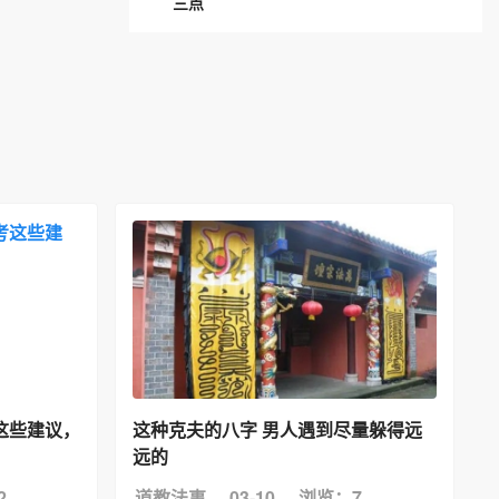
三点
这些建议，
这种克夫的八字 男人遇到尽量躲得远
远的
2
道教法事
03-10
浏览：7