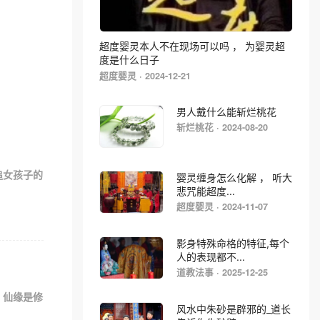
超度婴灵本人不在现场可以吗 ， 为婴灵超
度是什么日子
超度婴灵 · 2024-12-21
男人戴什么能斩烂桃花
斩烂桃花 · 2024-08-20
追女孩子的
婴灵缠身怎么化解 ， 听大
悲咒能超度...
超度婴灵 · 2024-11-07
影身特殊命格的特征,每个
人的表现都不...
道教法事 · 2025-12-25
，仙缘是修
风水中朱砂是辟邪的_道长