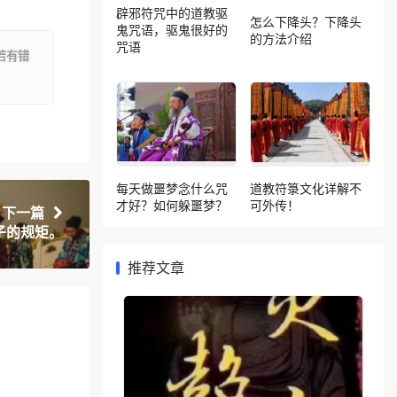
辟邪符咒中的道教驱
怎么下降头？下降头
鬼咒语，驱鬼很好的
的方法介绍
咒语
若有错
每天做噩梦念什么咒
道教符箓文化详解不
才好？如何躲噩梦？
可外传！
下一篇
子的规矩。
推荐文章