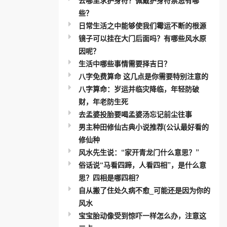
些？
日常生活之中能够使我们霉运不断的根源
镜子可以挂在大门后面吗？有哪些风水原
因呢？
生活中哪些事情需要择吉日？
八字免费算命 这几点是你需要特别注意的
八字算命：岁运并临灾降临，年轻防破
财，年老防生死
去孟婆投胎要喝孟婆汤忘记前尘往事
男主种田修仙古典小说推荐(公认最好看的
修仙种
风水先生说：“家开青龙门什么意思？”
俗话说“马看四蹄，人看四相”，是什么意
思？四相是哪四相？
自从搬了住处久病不愈_可能还是因为你的
风水
宝宝胎动像受到惊吓一样怎么办，注意这