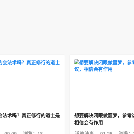
会法术吗？真正修行的道士是
想要解决闭眼做噩梦，参考
相信会有作用
09-09
浏览：18
道教法事
01-26
浏览：