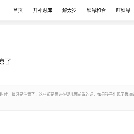
首页
开补财库
解太岁
姻缘和合
旺姻缘
惊了
时候，最好是注意了，这些都是忌讳在婴儿面前说的话，如果孩子出现了丢魂