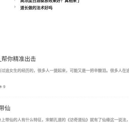
高浓度白酒驱邪效果好？真相来了
道长做的法术好吗
_帮你精准出击
有过追女生的经历的，很多人一提起来，可能又是一把辛酸泪。很多人在
9
带仙
身上带仙的人有什么特征，宋朝孔道的《访奇道仙》就有了仙缘这一说法