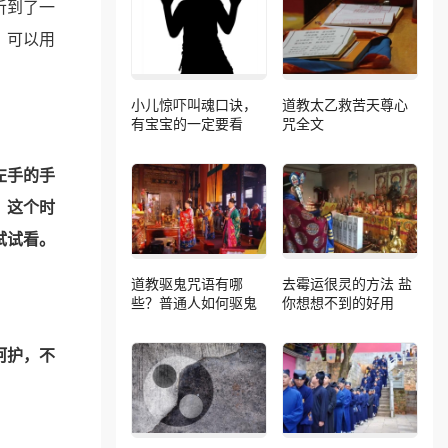
听到了一
，可以用
小儿惊吓叫魂口诀，
道教太乙救苦天尊心
有宝宝的一定要看
咒全文
左手的手
，这个时
试试看。
道教驱鬼咒语有哪
去霉运很灵的方法 盐
些？普通人如何驱鬼
你想想不到的好用
呵护，不