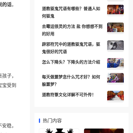
说的话
，
道教驱鬼咒语有哪些？普通人如
何驱鬼
去霉运很灵的方法 盐 你想想不到
的好用
辟邪符咒中的道教驱鬼咒语，驱
鬼很好的咒语
怎么下降头？下降头的方法介绍
责孩子，
每天做噩梦念什么咒才好？如何
躲噩梦？
宝宝受到
道教符箓文化详解不可外传！
热门内容
不安稳，