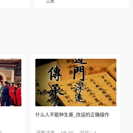
三点
？
什么人不能种生基_改运的正确操作
3
道教法事
08-20
浏览：1