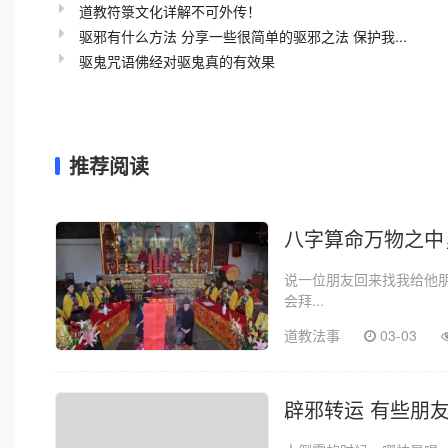
道教符箓文化详解不可外传！
驱邪有什么方法 分享一些很简单的驱邪之法 保护我...
驱鬼咒语佛经对驱鬼真的有效果
推荐阅读
八字算命万物之中
说一位朋友回来找我给他
会拜...
道教法事
03-03
辟邪转运 有些朋