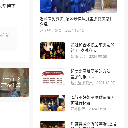
以坚持下
怎么看见婴灵_怎么最快超度堕胎婴灵念什
么经
超度堕胎婴灵 · 2024-10-12
若有错
通过和合术挽回前男友的
经历_找对方法...
姻缘和合 · 2024-08-29
超度婴灵最简单的方法 ，
堕胎的报应...
下一篇
超度堕胎婴灵 · 2024-12-07
言”养生法
脾气不好能影响财运吗 如
何进行化解
开补财库 · 2024-12-16
超度婴灵立牌的弊端_还是