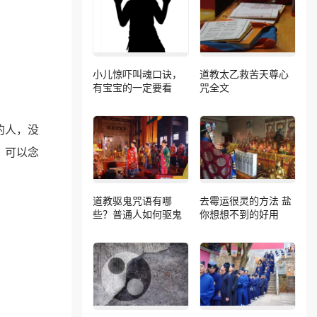
小儿惊吓叫魂口诀，
道教太乙救苦天尊心
有宝宝的一定要看
咒全文
的人，没
，可以念
道教驱鬼咒语有哪
去霉运很灵的方法 盐
些？普通人如何驱鬼
你想想不到的好用