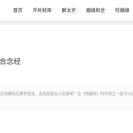
首页
开补财库
解太岁
姻缘和合
旺姻缘
适合念经
念地藏经后噩梦连连，这到底是怎么回事呢？念《地藏经》的作用之一是可以