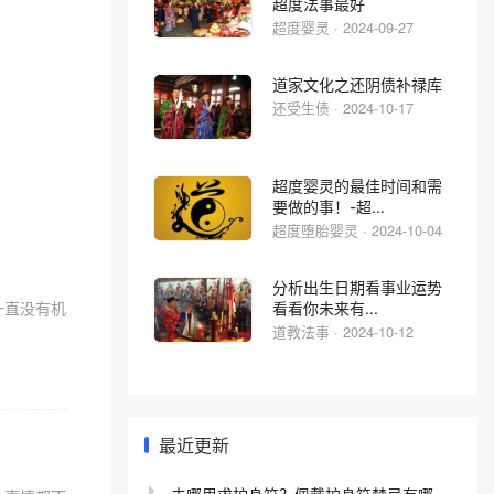
超度法事最好
超度婴灵 · 2024-09-27
道家文化之还阴债补禄库
还受生债 · 2024-10-17
超度婴灵的最佳时间和需
要做的事！-超...
超度堕胎婴灵 · 2024-10-04
分析出生日期看事业运势
一直没有机
看看你未来有...
道教法事 · 2024-10-12
最近更新
去哪里求护身符？佩戴护身符禁忌有哪