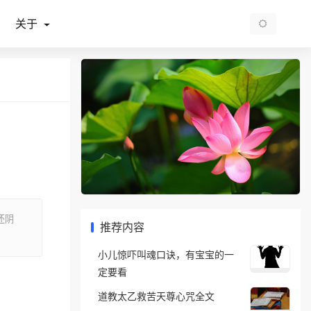
关于
还阴
推荐内容
小儿惊吓叫魂口诀，有宝宝的一
定要看
道教太乙救苦天尊心咒全文