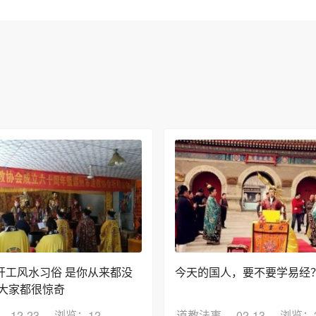
开工风水习俗 是你从来都没
今天的国人，要不要学易经
 大家都很惊奇
12-23
浏览：12
道教法事
02-13
浏览：