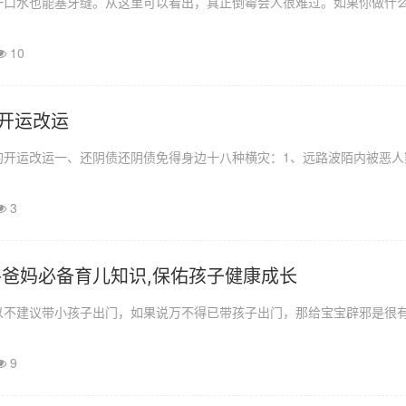
一口水也能塞牙缝。从这里可以看出，真正倒霉会人很难过。如果你做什
10
开运改运
的开运改运一、还阴债还阴债免得身边十八种横灾：1、远路波陌内被恶人
3
手爸妈必备育儿知识,保佑孩子健康成长
以不建议带小孩子出门，如果说万不得已带孩子出门，那给宝宝辟邪是很
9