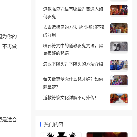
道教驱鬼咒语有哪些？普通人如
何驱鬼
去霉运很灵的方法 盐 你想想不到
的好用
因为你的
辟邪符咒中的道教驱鬼咒语，驱
，不再做
鬼很好的咒语
怎么下降头？下降头的方法介绍
每天做噩梦念什么咒才好？如何
躲噩梦？
道教符箓文化详解不可外传！
更是适合
热门内容