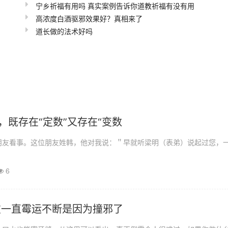
宁乡祈福有用吗 真实案例告诉你道教祈福有没有用
高浓度白酒驱邪效果好？真相来了
道长做的法术好吗
，既存在“定数”又存在“变数
朋友看事。这位朋友姓韩，他对我说：＂早就听梁明（表弟）说起过您，
6
友一直霉运不断是因为撞邪了