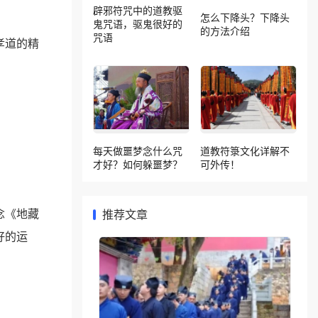
辟邪符咒中的道教驱
怎么下降头？下降头
鬼咒语，驱鬼很好的
的方法介绍
咒语
孝道的精
每天做噩梦念什么咒
道教符箓文化详解不
才好？如何躲噩梦？
可外传！
念《地藏
推荐文章
好的运