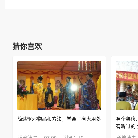
猜你喜欢
简述驱邪物品和方法，学会了有大用处
有个装修
有听过的
道教法事
07-09
浏览：10
道教法事