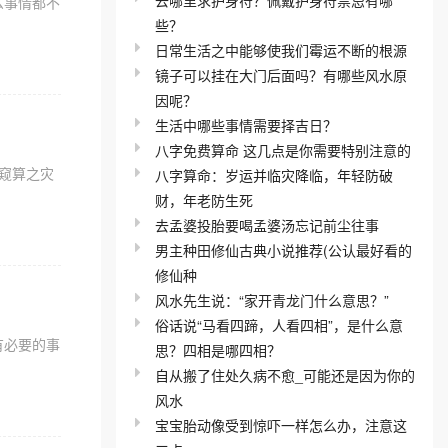
么事情都不
些？
日常生活之中能够使我们霉运不断的根源
镜子可以挂在大门后面吗？有哪些风水原
因呢？
生活中哪些事情需要择吉日？
八字免费算命 这几点是你需要特别注意的
窥算之灾
八字算命：岁运并临灾降临，年轻防破
财，年老防生死
去孟婆投胎要喝孟婆汤忘记前尘往事
男主种田修仙古典小说推荐(公认最好看的
修仙种
风水先生说：“家开青龙门什么意思？”
俗话说“马看四蹄，人看四相”，是什么意
有必要的事
思？四相是哪四相？
自从搬了住处久病不愈_可能还是因为你的
风水
宝宝胎动像受到惊吓一样怎么办，注意这