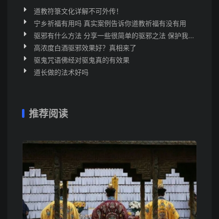
道教符箓文化详解不可外传！
宁乡祈福有用吗 真实案例告诉你道教祈福有没有用
驱邪有什么方法 分享一些很简单的驱邪之法 保护我...
高浓度白酒驱邪效果好？真相来了
驱鬼咒语佛经对驱鬼真的有效果
道长做的法术好吗
推荐阅读