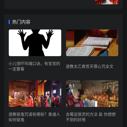
热门内容
小儿惊吓叫魂口诀，有宝宝的
道教太乙救苦天尊心咒全文
一定要看
道教驱鬼咒语有哪些？普通人
去霉运很灵的方法 盐 你想想
如何驱鬼
不到的好用