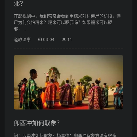
邪？
在影视剧中，我们常常会看到用糯米对付僵尸的桥段，僵
尸为何会怕糯米？糯米可以驱邪吗？如果糯米可以驱
邪，...
道教法事
03-04
11
卯酉冲如何取象？
问：卯酉冲如何取象？杨易德：卯酉冲取象方法有很多