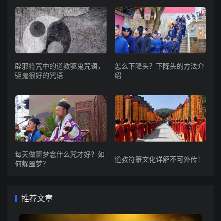
辟邪符咒中的道教驱鬼咒语，
怎么下降头？下降头的方法介
驱鬼很好的咒语
绍
每天做噩梦念什么咒才好？如
道教符箓文化详解不可外传！
何躲噩梦？
推荐文章