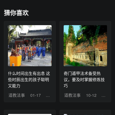
猜你喜欢
什么时间出生有出息 这
奇门遁甲法术备受热
些时辰出生的孩子聪明
议，要及时掌握修炼技
又能力
巧
道教法事
01-17
浏览：8
道教法事
10-12
浏览：