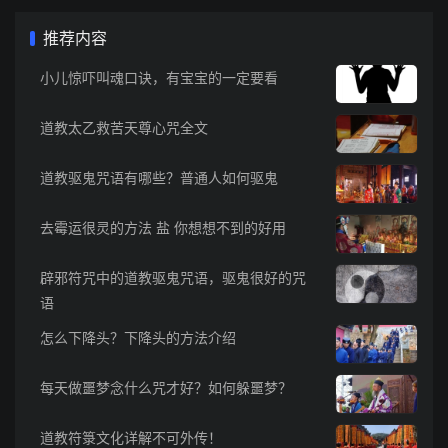
推荐内容
小儿惊吓叫魂口诀，有宝宝的一定要看
道教太乙救苦天尊心咒全文
道教驱鬼咒语有哪些？普通人如何驱鬼
去霉运很灵的方法 盐 你想想不到的好用
辟邪符咒中的道教驱鬼咒语，驱鬼很好的咒
语
怎么下降头？下降头的方法介绍
每天做噩梦念什么咒才好？如何躲噩梦？
道教符箓文化详解不可外传！