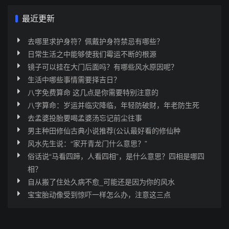
最近更新
去哪里求护身符？佩戴护身符禁忌有哪些？
日常生活之中能够使我们霉运不断的根源
镜子可以挂在大门后面吗？有哪些风水原因呢？
生活中哪些事情需要择吉日？
八字免费算命 这几点是你需要特别注意的
八字算命：岁运并临灾降临，年轻防破财，年老防生死
去孟婆投胎要喝孟婆汤忘记前尘往事
男主种田修仙古典小说推荐(公认最好看的修仙种
风水先生说：“家开青龙门什么意思？”
俗话说“马看四蹄，人看四相”，是什么意思？四相是哪四
相？
自从搬了住处久病不愈_可能还是因为你的风水
宝宝胎动像受到惊吓一样怎么办，注意这三点