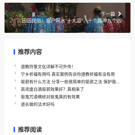
下一篇
田园民俗：窗户风水“十大忌”，十个路冲九个凶
推荐内容
道教符箓文化详解不可外传！
宁乡祈福有用吗 真实案例告诉你道教祈福有没有用
驱邪有什么方法 分享一些很简单的驱邪之法 保护我...
高浓度白酒驱邪效果好？真相来了
驱鬼咒语佛经对驱鬼真的有效果
道长做的法术好吗
推荐阅读