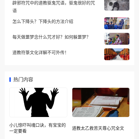
辟邪符咒中的道教驱鬼咒语，驱鬼很好的咒
语
怎么下降头？下降头的方法介绍
每天做噩梦念什么咒才好？如何躲噩梦？
道教符箓文化详解不可外传！
热门内容
小儿惊吓叫魂口诀，有宝宝的
道教太乙救苦天尊心咒全文
一定要看