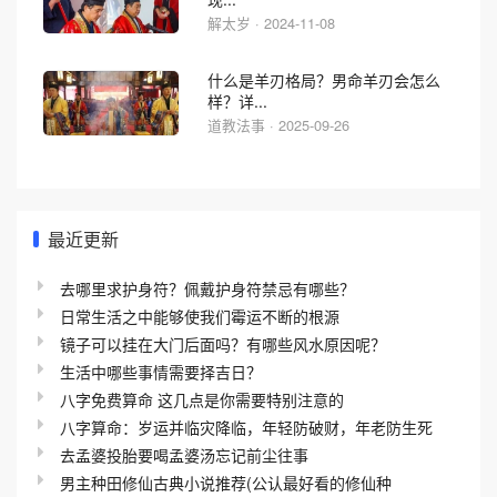
解太岁 · 2024-11-08
什么是羊刃格局？男命羊刃会怎么
样？详...
道教法事 · 2025-09-26
最近更新
去哪里求护身符？佩戴护身符禁忌有哪些？
日常生活之中能够使我们霉运不断的根源
镜子可以挂在大门后面吗？有哪些风水原因呢？
生活中哪些事情需要择吉日？
八字免费算命 这几点是你需要特别注意的
八字算命：岁运并临灾降临，年轻防破财，年老防生死
去孟婆投胎要喝孟婆汤忘记前尘往事
男主种田修仙古典小说推荐(公认最好看的修仙种