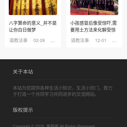
八字算命的意义_并不是
小孩感冒后像受惊吓,需
让你白日做梦
要用土方法来化解受惊
道教法事
02-26
浏览：7
道教法事
12-01
浏览：
关于本站
本站为您提供各种生活小知识，生活小窍门，致力
于打造一个共同学习共同进步的交流网站。
版权提示
Copyright © 2026 紫薇阁 All Rights Reserved