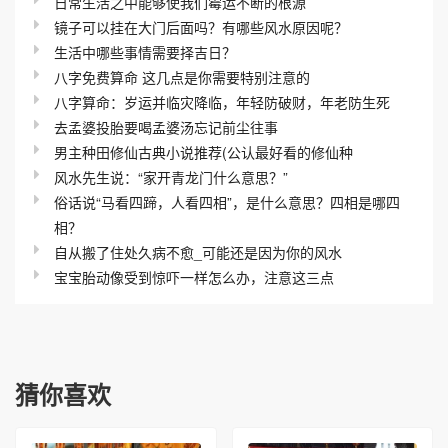
日常生活之中能够使我们霉运不断的根源
镜子可以挂在大门后面吗？有哪些风水原因呢？
生活中哪些事情需要择吉日？
八字免费算命 这几点是你需要特别注意的
八字算命：岁运并临灾降临，年轻防破财，年老防生死
去孟婆投胎要喝孟婆汤忘记前尘往事
男主种田修仙古典小说推荐(公认最好看的修仙种
风水先生说：“家开青龙门什么意思？”
俗话说“马看四蹄，人看四相”，是什么意思？四相是哪四
相？
自从搬了住处久病不愈_可能还是因为你的风水
宝宝胎动像受到惊吓一样怎么办，注意这三点
猜你喜欢