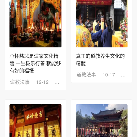
心怀慈悲是道家文化精
真正的道教养生文化的
髓 一生极乐行善 就能够
精髓
有好的福报
道教法事
10-17
浏览：
道教法事
12-12
浏览：4