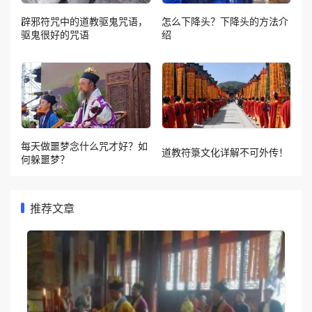
辟邪符咒中的道教驱鬼咒语，
怎么下降头？下降头的方法介
驱鬼很好的咒语
绍
每天做噩梦念什么咒才好？如
道教符箓文化详解不可外传！
何躲噩梦？
推荐文章