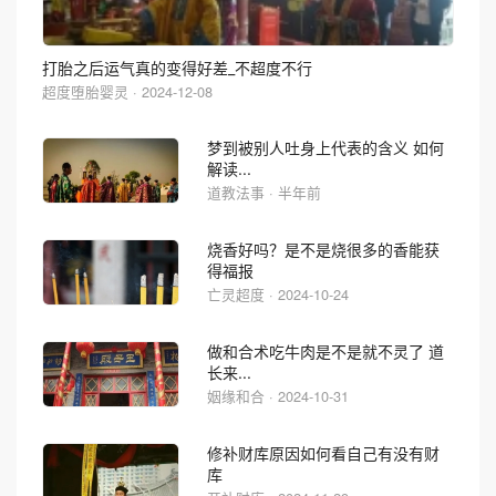
打胎之后运气真的变得好差_不超度不行
超度堕胎婴灵 · 2024-12-08
梦到被别人吐身上代表的含义 如何
解读...
道教法事 · 半年前
烧香好吗？是不是烧很多的香能获
得福报
亡灵超度 · 2024-10-24
做和合术吃牛肉是不是就不灵了 道
长来...
姻缘和合 · 2024-10-31
修补财库原因如何看自己有没有财
库