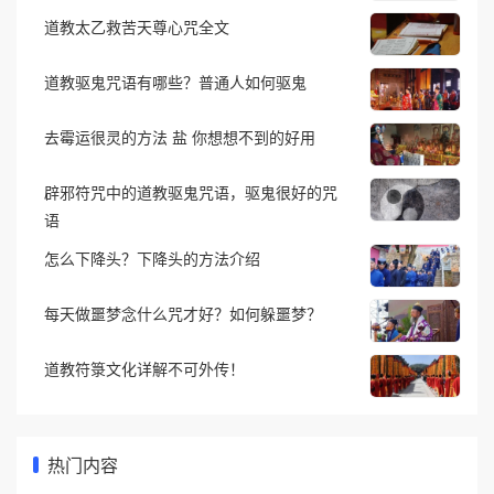
道教太乙救苦天尊心咒全文
道教驱鬼咒语有哪些？普通人如何驱鬼
去霉运很灵的方法 盐 你想想不到的好用
辟邪符咒中的道教驱鬼咒语，驱鬼很好的咒
语
怎么下降头？下降头的方法介绍
每天做噩梦念什么咒才好？如何躲噩梦？
道教符箓文化详解不可外传！
热门内容