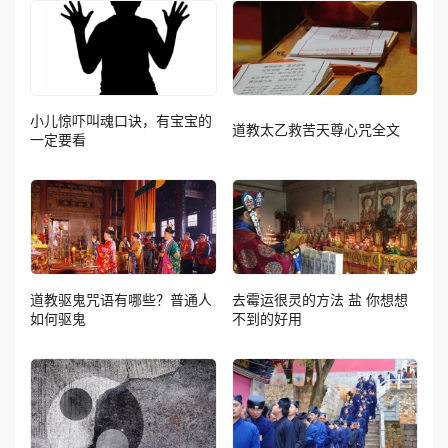
小儿惊吓叫魂口诀，有宝宝的
道教太乙救苦天尊心咒全文
一定要看
道教驱鬼咒语有哪些？普通人
去霉运很灵的方法 盐 你想想
如何驱鬼
不到的好用