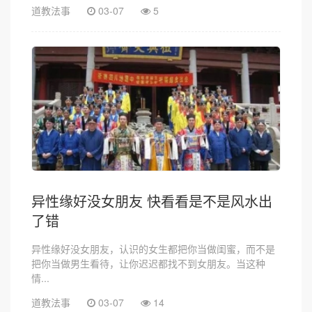
道教法事
03-07
5
异性缘好没女朋友 快看看是不是风水出
了错
异性缘好没女朋友，认识的女生都把你当做闺蜜，而不是
把你当做男生看待，让你迟迟都找不到女朋友。当这种
情...
道教法事
03-07
14