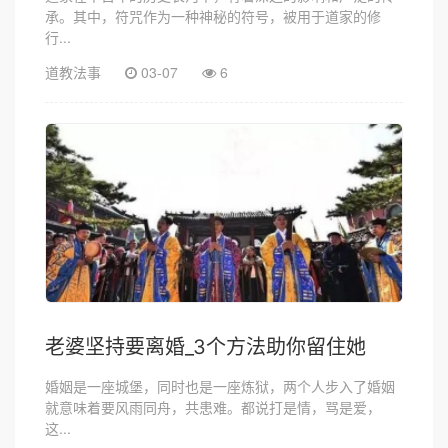
承。其中，符咒作为一种神秘的符号，被用于道家的修
行...
道教法事
03-07
6
老婆坚持要离婚_3个方法助你留住她
婚姻是一座城堡，同时也是一座炼狱，两个人步入了婚姻
就意味着要风雨同舟，共患难。都说打是情，骂是爱，
这...