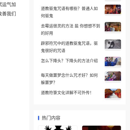
试运气加
道教驱鬼咒语有哪些？普通人如
改善我们
何驱鬼
去霉运很灵的方法 盐 你想想不到
的好用
辟邪符咒中的道教驱鬼咒语，驱
鬼很好的咒语
怎么下降头？下降头的方法介绍
每天做噩梦念什么咒才好？如何
躲噩梦？
道教符箓文化详解不可外传！
热门内容