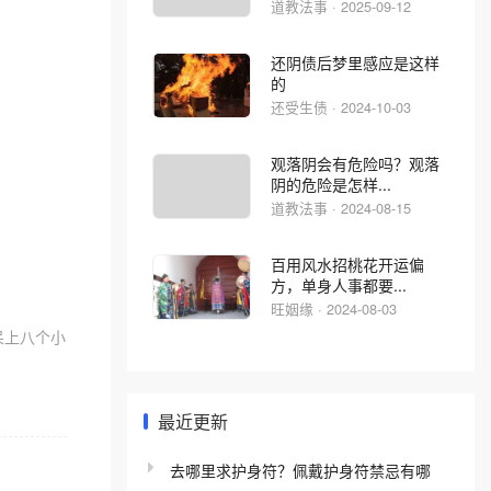
道教法事 · 2025-09-12
还阴债后梦里感应是这样
的
还受生债 · 2024-10-03
观落阴会有危险吗？观落
阴的危险是怎样...
道教法事 · 2024-08-15
百用风水招桃花开运偏
方，单身人事都要...
旺姻缘 · 2024-08-03
呆上八个小
最近更新
去哪里求护身符？佩戴护身符禁忌有哪