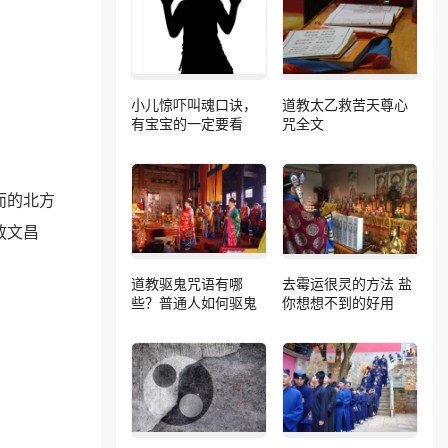
小儿惊吓叫魂口诀，
道教太乙救苦天尊心
有宝宝的一定要看
咒全文
而的北方
放文昌
道教驱鬼咒语有哪
去霉运很灵的方法 盐
些？普通人如何驱鬼
你想想不到的好用