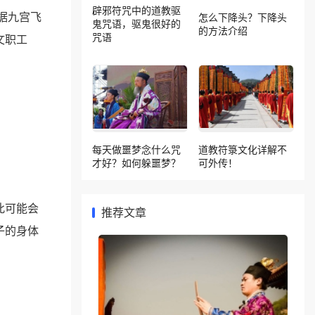
辟邪符咒中的道教驱
据九宫飞
怎么下降头？下降头
鬼咒语，驱鬼很好的
的方法介绍
文职工
咒语
每天做噩梦念什么咒
道教符箓文化详解不
才好？如何躲噩梦？
可外传！
此可能会
推荐文章
子的身体