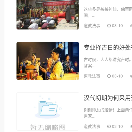
这些多是某某神仙、佛菩萨
间。...
道教法事
03-10
专业择吉日的好处
古时候，人人都讲究吉时
答案...
道教法事
03-10
汉代初期为何采用
谢谢师友的邀请！上面两
道家...
道教法事
03-10