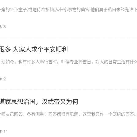
旁的坐下童子,或是侍奉神仙,从任小事物的仙官.他们属于私自未经允许
8
很多 为家人求个平安顺利
。现如今，也有许多人奉行吉时。师傅专业择吉日，对人的日常生活有什
2
道家思想治国，汉武帝又为何
个师友己回答，各有侧重！回答都很有见解，这里我只作一个笼统的回答
11