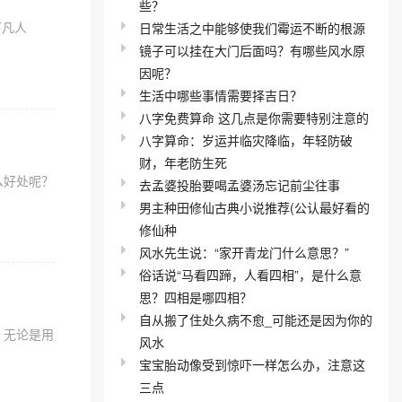
些？
下凡人
日常生活之中能够使我们霉运不断的根源
镜子可以挂在大门后面吗？有哪些风水原
因呢？
生活中哪些事情需要择吉日？
八字免费算命 这几点是你需要特别注意的
八字算命：岁运并临灾降临，年轻防破
财，年老防生死
么好处呢？
去孟婆投胎要喝孟婆汤忘记前尘往事
男主种田修仙古典小说推荐(公认最好看的
修仙种
风水先生说：“家开青龙门什么意思？”
俗话说“马看四蹄，人看四相”，是什么意
思？四相是哪四相？
自从搬了住处久病不愈_可能还是因为你的
。无论是用
风水
宝宝胎动像受到惊吓一样怎么办，注意这
三点