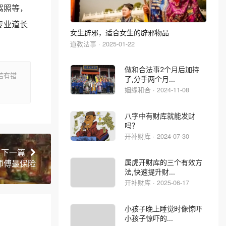
驾照等，
专业道长
女生辟邪，适合女生的辟邪物品
道教法事 · 2025-01-22
做和合法事2个月后加持
若有错
了,分手两个月...
姻缘和合 · 2024-11-08
八字中有财库就能发财
吗？
开补财库 · 2024-07-30
下一篇
师傅最保险
属虎开财库的三个有效方
法,快速提升财...
开补财库 · 2025-06-17
小孩子晚上睡觉时像惊吓
小孩子惊吓的...