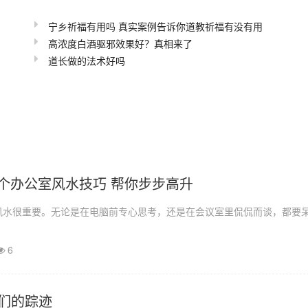
宁乡祈福有用吗 真实案例告诉你道教祈福有没有用
高浓度白酒驱邪效果好？真相来了
道长做的法术好吗
4个办公室风水技巧 帮你步步高升
风水很重要。无论是在电脑前专心思考，还是在会议室里侃侃而谈，都要
6
们的踪迹