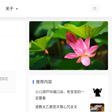
关于
望桃花
推荐内容
小儿惊吓叫魂口诀，有宝宝的一
定要看
道教太乙救苦天尊心咒全文