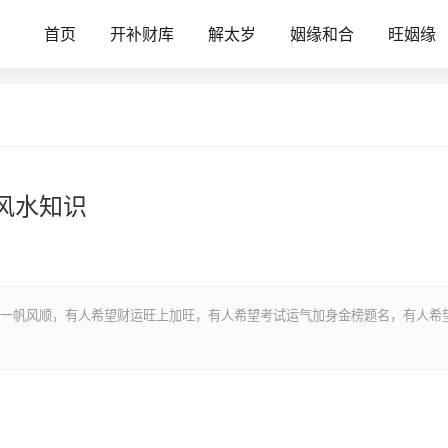
首页
开补财库
解太岁
姻缘和合
旺姻缘
风水知识
一帆风顺，有人希望财运旺上加旺，有人希望考试运气加身金榜题名，有人希