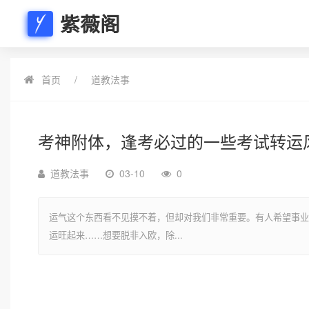
紫薇阁
首页
道教法事
考神附体，逢考必过的一些考试转运
道教法事
03-10
0
运气这个东西看不见摸不着，但却对我们非常重要。有人希望事业
运旺起来……想要脱非入欧，除...