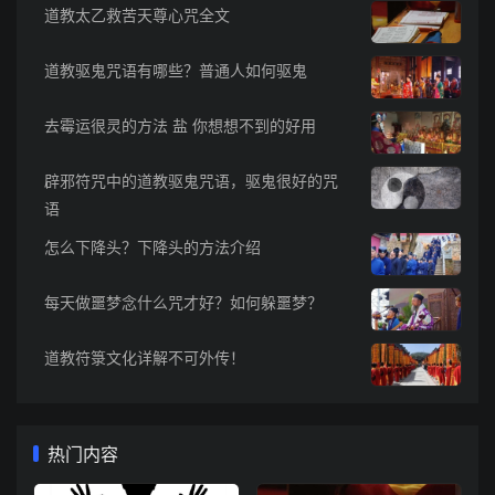
道教太乙救苦天尊心咒全文
道教驱鬼咒语有哪些？普通人如何驱鬼
去霉运很灵的方法 盐 你想想不到的好用
辟邪符咒中的道教驱鬼咒语，驱鬼很好的咒
语
怎么下降头？下降头的方法介绍
每天做噩梦念什么咒才好？如何躲噩梦？
道教符箓文化详解不可外传！
热门内容