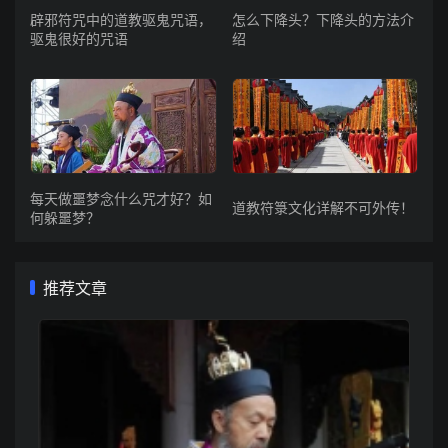
辟邪符咒中的道教驱鬼咒语，
怎么下降头？下降头的方法介
驱鬼很好的咒语
绍
每天做噩梦念什么咒才好？如
道教符箓文化详解不可外传！
何躲噩梦？
推荐文章