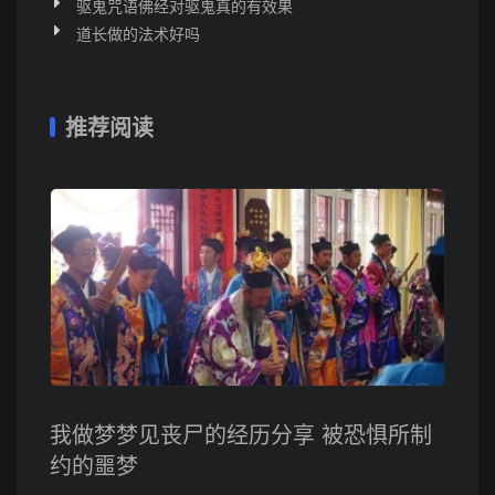
驱鬼咒语佛经对驱鬼真的有效果
道长做的法术好吗
推荐阅读
我做梦梦见丧尸的经历分享 被恐惧所制
约的噩梦