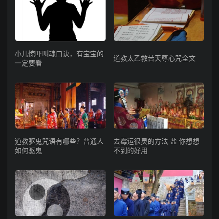
小儿惊吓叫魂口诀，有宝宝的
道教太乙救苦天尊心咒全文
一定要看
道教驱鬼咒语有哪些？普通人
去霉运很灵的方法 盐 你想想
如何驱鬼
不到的好用