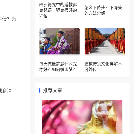
辟邪符咒中的道教驱
怎么下降头？下降头
鬼咒语，驱鬼很好的
的方法介绍
咒语
生债？怎
每天做噩梦念什么咒
道教符箓文化详解不
才好？如何躲噩梦？
可外传！
很多请了
推荐文章