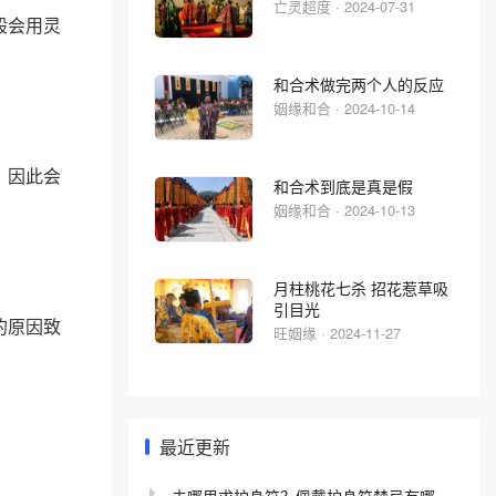
亡灵超度 · 2024-07-31
般会用灵
和合术做完两个人的反应
姻缘和合 · 2024-10-14
，因此会
和合术到底是真是假
姻缘和合 · 2024-10-13
月柱桃花七杀 招花惹草吸
引目光
的原因致
旺姻缘 · 2024-11-27
最近更新
去哪里求护身符？佩戴护身符禁忌有哪