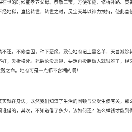
在世的时候能孝养父母、恭敬三宝，方便布施、修桥补路、焚
不经地狱，直接转世，转世之时，灵宝天尊以神力扶持，使此善
不还，不修善因，种下恶缘，致使地府记上黑名单，天曹减除
不好，夭折横死。死后沦没恶趣，要想再投胎做人就很难了，经
贫贱之命。地府可是一点都不含糊的啊！
实就在身边。既然我们知道了生活的困顿与欠受生债有关，那
问谁借的，其次，不知道借了多少，该如何还？怎么样钱才能到