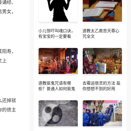
香诵经、
信男女，
小儿惊吓叫魂口诀，
道教太乙救苦天尊心
有宝宝的一定要看
咒全文
其阳寿，
文上
道教驱鬼咒语有哪
去霉运很灵的方法 盐
些？普通人如何驱鬼
你想想不到的好用
么还掉就
你的债主