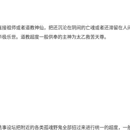
接祖师或者道教神仙，把还沉沦在阴间的亡魂或者还滞留在人
华极乐世。道教超度一般供奉的主神为太乙救苦天尊。
事设坛把附近的各类孤魂野鬼全部招过来进行统一的超度，一