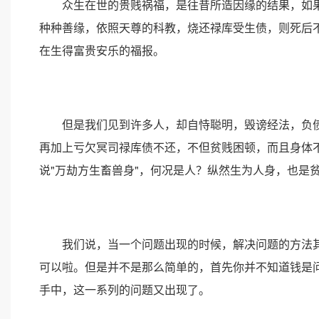
众生在世的贵贱祸福，是往昔所造因缘的结果，如果
种种善缘，依照天尊的科教，烧还禄库受生债，则死后
在生得富贵安乐的福报。
但是我们见到许多人，却自恃聪明，毁谤经法，负债
再加上亏欠冥司禄库债不还，不但贫贱困顿，而且身体
说"万劫方生畜兽身"，何况是人？纵然生为人身，也是
我们说，当一个问题出现的时候，解决问题的方法其
可以啦。但是并不是那么简单的，首先你并不知道钱是
手中，这一系列的问题又出现了。