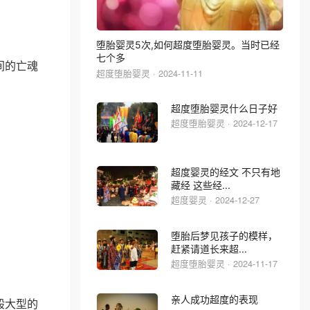
堕胎婴灵5次,如何超度堕胎婴灵。当时已经
七个多
间的亡魂
超度堕胎婴灵 · 2024-11-11
超度堕胎婴灵什么日子好
超度堕胎婴灵 · 2024-12-17
超度婴灵的经文 不只有地
藏经 这些经...
超度婴灵 · 2024-12-27
堕胎后梦见孩子的模样，
赶紧请道长来超...
超度堕胎婴灵 · 2024-11-17
亲人成功超度的表现
般大型的