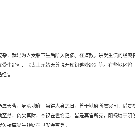
杂，就是为人受胎下生后所欠阴债。在道教，讲受生债的经典
库受生经》、《太上元始天尊说开库钥匙妙经》等。有些地区将
经”。
属天曹，身系地府，当得人身之日，曾于地府所属冥司，借贷
劫至劫，负欠冥财，夺禄在世穷乏，皆是冥官所克，阳禄填于阴
累欠禄库受生钱财在世就会穷乏。