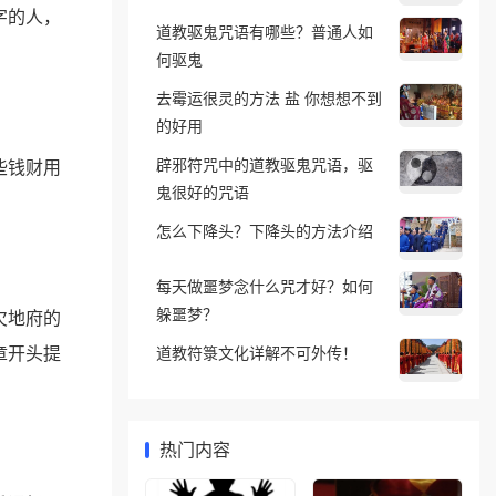
字的人，
道教驱鬼咒语有哪些？普通人如
何驱鬼
去霉运很灵的方法 盐 你想想不到
的好用
辟邪符咒中的道教驱鬼咒语，驱
些钱财用
鬼很好的咒语
怎么下降头？下降头的方法介绍
每天做噩梦念什么咒才好？如何
躲噩梦？
欠地府的
章开头提
道教符箓文化详解不可外传！
热门内容