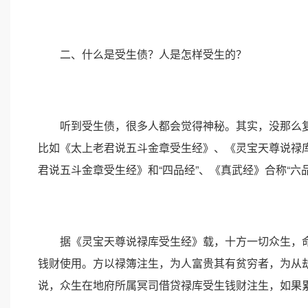
二、什么是受生债？人是怎样受生的？
听到受生债，很多人都会觉得神秘。其实，没那么复
比如《太上老君说五斗金章受生经》、《灵宝天尊说禄
君说五斗金章受生经》和“四品经”、《真武经》合称“六品
据《灵宝天尊说禄库受生经》载，十方一切众生，命
钱财使用。方以禄簿注生，为人富贵其有贫穷者，为从
说，众生在地府所属冥司借贷禄库受生钱财注生，如果