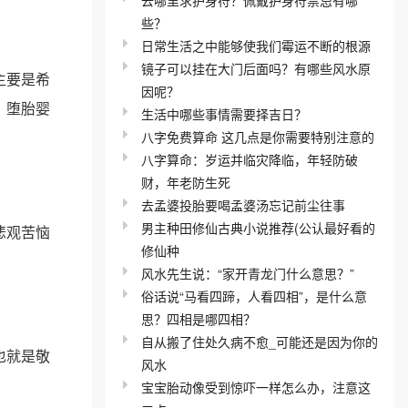
些？
日常生活之中能够使我们霉运不断的根源
镜子可以挂在大门后面吗？有哪些风水原
主要是希
因呢？
、堕胎婴
生活中哪些事情需要择吉日？
八字免费算命 这几点是你需要特别注意的
八字算命：岁运并临灾降临，年轻防破
财，年老防生死
去孟婆投胎要喝孟婆汤忘记前尘往事
男主种田修仙古典小说推荐(公认最好看的
悲观苦恼
修仙种
风水先生说：“家开青龙门什么意思？”
俗话说“马看四蹄，人看四相”，是什么意
思？四相是哪四相？
自从搬了住处久病不愈_可能还是因为你的
也就是敬
风水
宝宝胎动像受到惊吓一样怎么办，注意这