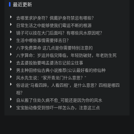
最近更新
去哪里求护身符？佩戴护身符禁忌有哪些？
日常生活之中能够使我们霉运不断的根源
镜子可以挂在大门后面吗？有哪些风水原因呢？
生活中哪些事情需要择吉日？
八字免费算命 这几点是你需要特别注意的
八字算命：岁运并临灾降临，年轻防破财，年老防生死
去孟婆投胎要喝孟婆汤忘记前尘往事
男主种田修仙古典小说推荐(公认最好看的修仙种
风水先生说：“家开青龙门什么意思？”
俗话说“马看四蹄，人看四相”，是什么意思？四相是哪四
相？
自从搬了住处久病不愈_可能还是因为你的风水
宝宝胎动像受到惊吓一样怎么办，注意这三点