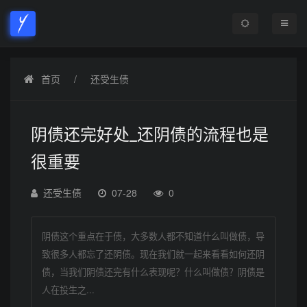
首页
还受生债
阴债还完好处_还阴债的流程也是
很重要
还受生债
07-28
0
阴债这个重点在于债，大多数人都不知道什么叫做债，导
致很多人都忘了还阴债。现在我们就一起来看看如何还阴
债，当我们阴债还完有什么表现呢？什么叫做债？阴债是
人在投生之...