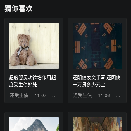
猜你喜欢
超度婴灵功德塔作用超
还阴债表文手写 还阴债
度受生债好处
十万贯多少元宝
还受生债
11-07
浏览：14
还受生债
11-06
浏览：