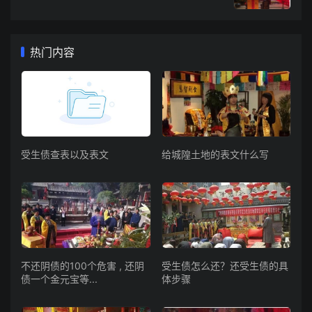
热门内容
受生债查表以及表文
给城隍土地的表文什么写
不还阴债的100个危害 , 还阴
受生债怎么还？还受生债的具
债一个金元宝等...
体步骤