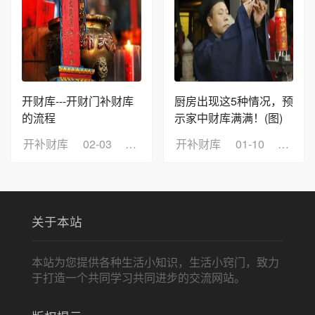
开财库---开财门补财库
厨房出现这5种情况，预
的流程
示家中财库满满！(图)
开补财库
02-03
浏览：12
开补财库
01-10
浏览：
关于本站
本站为您提供各种生活小知识，生活小窍门，致力
于打造一个共同学习共同进步的交流网站。