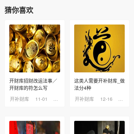
猜你喜欢
开财库招财改运法事／
这类人需要开补财库_做
开财库的符怎么写
法分4种
开补财库
11-01
浏览：3
开补财库
12-16
浏览：