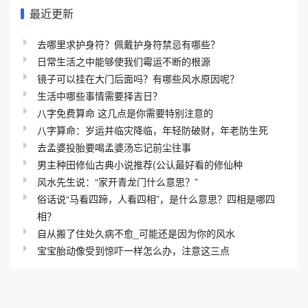
最近更新
去哪里求护身符？佩戴护身符禁忌有哪些？
日常生活之中能够使我们霉运不断的根源
镜子可以挂在大门后面吗？有哪些风水原因呢？
生活中哪些事情需要择吉日？
八字免费算命 这几点是你需要特别注意的
八字算命：岁运并临灾降临，年轻防破财，年老防生死
去孟婆投胎要喝孟婆汤忘记前尘往事
男主种田修仙古典小说推荐(公认最好看的修仙种
风水先生说：“家开青龙门什么意思？”
俗话说“马看四蹄，人看四相”，是什么意思？四相是哪四
相？
自从搬了住处久病不愈_可能还是因为你的风水
宝宝胎动像受到惊吓一样怎么办，注意这三点