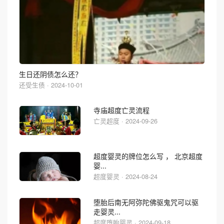
生日还阴债怎么还？
还受生债 · 2024-10-01
寺庙超度亡灵流程
亡灵超度 · 2024-09-26
超度婴灵的牌位怎么写 ， 北京超度
婴...
超度婴灵 · 2024-08-24
堕胎后南无阿弥陀佛驱鬼咒可以驱
走婴灵...
超度堕胎婴灵 · 2024-09-18