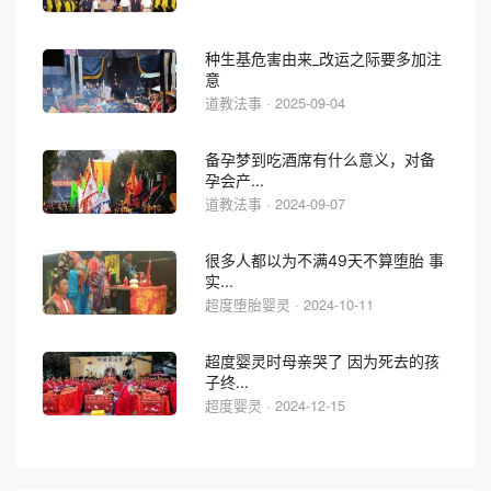
种生基危害由来_改运之际要多加注
意
道教法事 · 2025-09-04
备孕梦到吃酒席有什么意义，对备
孕会产...
道教法事 · 2024-09-07
很多人都以为不满49天不算堕胎 事
实...
超度堕胎婴灵 · 2024-10-11
超度婴灵时母亲哭了 因为死去的孩
子终...
超度婴灵 · 2024-12-15