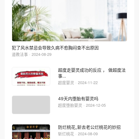
犯了风水禁忌会导致久病不愈胸闷查不出原因
道教法事 · 2024-08-29
超度走婴灵成功的反应 ， 做超度法
事...
超度婴灵 · 2024-11-22
49天内堕胎有婴灵吗
超度堕胎婴灵 · 2024-12-05
防烂桃花_斩去老公烂桃花的妙招
斩烂桃花 · 2024-08-09