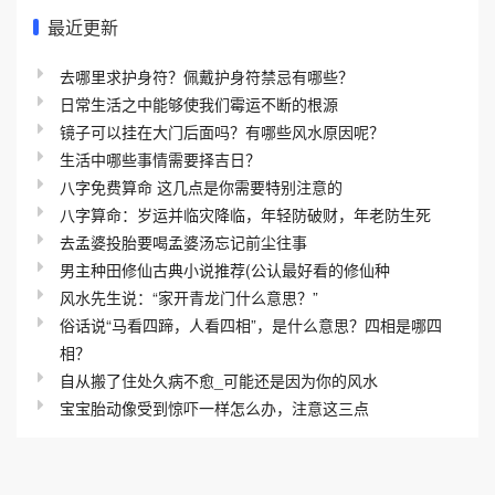
最近更新
去哪里求护身符？佩戴护身符禁忌有哪些？
日常生活之中能够使我们霉运不断的根源
镜子可以挂在大门后面吗？有哪些风水原因呢？
生活中哪些事情需要择吉日？
八字免费算命 这几点是你需要特别注意的
八字算命：岁运并临灾降临，年轻防破财，年老防生死
去孟婆投胎要喝孟婆汤忘记前尘往事
男主种田修仙古典小说推荐(公认最好看的修仙种
风水先生说：“家开青龙门什么意思？”
俗话说“马看四蹄，人看四相”，是什么意思？四相是哪四
相？
自从搬了住处久病不愈_可能还是因为你的风水
宝宝胎动像受到惊吓一样怎么办，注意这三点