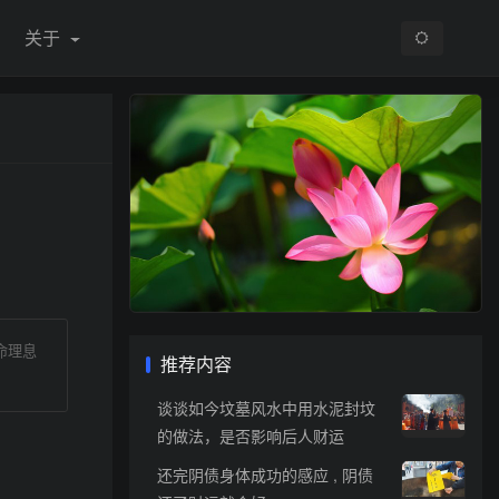
关于
命理息
推荐内容
谈谈如今坟墓风水中用水泥封坟
的做法，是否影响后人财运
还完阴债身体成功的感应 , 阴债