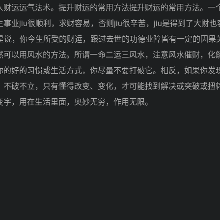
财运运气法术。提升财运的常用方法提升财运的常用方法。一
jiu很顺利，求财容易，否则jiu很辛苦，jiu是得到了大财也
u是说，你今生所受的财运，跟过去世的功德业障皆有一定的因果
然可以用风水的方法。所谓一命二运三风水，注意风水催财，化
你的好的习惯或生活方式，你尽量不要打破它。相反，如果你发
。不破不立，只有懂得改变、变化，才可能找到解决或突破或扭
变字，用在生活里面，奥妙无穷，作用无限。