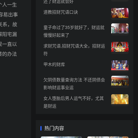
还了财运就会好
个人一生
道教招财咒语口诀
容易出事
关系，故
童子命过了35岁就好了，财运就
解阳宅漏
慢慢好起来了
现一直以
求财咒语,招财咒语大全，招财运
转的办法
符
甲木的财库
欠阴债数量查询方法 不还阴债会
影响财运事业运
女人堕胎后男人运气不好，尤其
是财运
热门内容