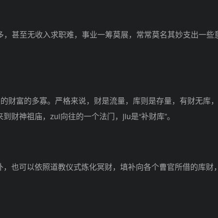
多，甚至无收入求职难，事业一筹莫展，常常莫名其妙支出一些
累的财富的多寡。严格来说，财是流量，库则是存量，有财无库
神祖庙，zui向往的一个法门，jiu是“补财库”。
也可以依照道教仪式炼化冥财，填补向各个曹官所借的库财，这