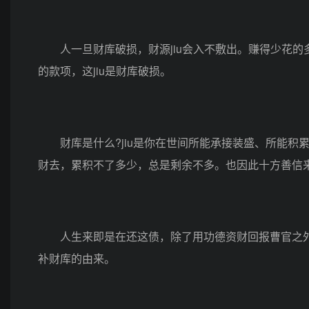
人一旦财库破损，财源jiu会入不敷出。赚得少花的
的款项，这jiu是财库破损。
财库是什么?jiu是你在世间所能承接装盛、所能积
财去，累积不了多少，总是剩余不多。也因此十方善信来到财
人生来即是在还这债，除了用功德资财回报曹官之外，
补财库的由来。