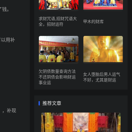
了钱。
求财咒语,招财咒语大
甲木的财库
全，招财运符
可以用补
欠阴债数量查询方法
女人堕胎后男人运气
不还阴债会影响财运
不好，尤其是财运
事业运
推荐文章
），补现