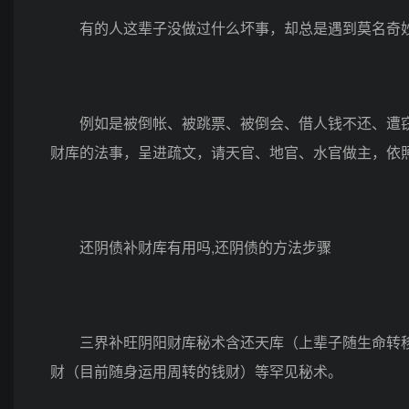
有的人这辈子没做过什么坏事，却总是遇到莫名奇妙
例如是被倒帐、被跳票、被倒会、借人钱不还、遭窃盗
财库的法事，呈进疏文，请天官、地官、水官做主，依
还阴债补财库有用吗,还阴债的方法步骤
三界补旺阴阳财库秘术含还天库（上辈子随生命转移
财（目前随身运用周转的钱财）等罕见秘术。