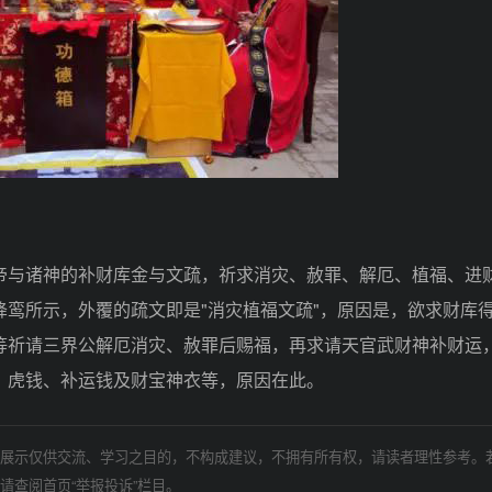
与诸神的补财库金与文疏，祈求消灾、赦罪、解厄、植福、进
鸾所示，外覆的疏文即是"消灾植福文疏"，原因是，欲求财库
等祈请三界公解厄消灾、赦罪后赐福，再求请天官武财神补财运
、虎钱、补运钱及财宝神衣等，原因在此。
展示仅供交流、学习之目的，不构成建议，不拥有所有权，请读者理性参考。
请查阅首页“举报投诉”栏目。