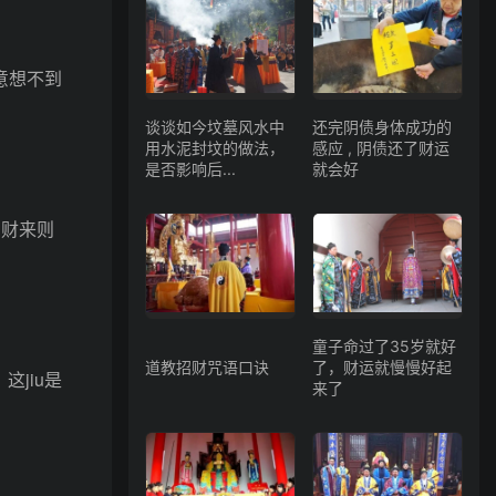
意想不到
谈谈如今坟墓风水中
还完阴债身体成功的
用水泥封坟的做法，
感应 , 阴债还了财运
是否影响后...
就会好
，财来则
童子命过了35岁就好
道教招财咒语口诀
了，财运就慢慢好起
jiu是
来了