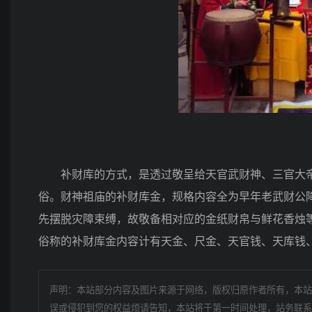
补财库的方式，是透过敬呈给天官武财神、三官大帝
俗。财神祖庙的补财库金，规格内容全为早年老武财公降
先摆脱灾障束缚，故敬备相对应的金纸财帛与鲜花香烛
俗称的补财库金内容计有天金、尺金、天官钱、天库钱
声明：本站部分内容及图片来源于网络，版权归原作者所有，本站
误或侵犯到您的权益烦请告知，本站将于第一时间处理，站务联系