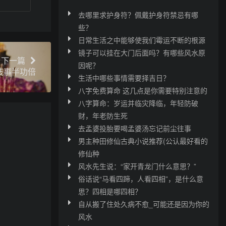
去哪里求护身符？佩戴护身符禁忌有哪
些？
日常生活之中能够使我们霉运不断的根源
镜子可以挂在大门后面吗？有哪些风水原
下一篇
因呢？
钱事半功倍
生活中哪些事情需要择吉日？
八字免费算命 这几点是你需要特别注意的
八字算命：岁运并临灾降临，年轻防破
财，年老防生死
去孟婆投胎要喝孟婆汤忘记前尘往事
男主种田修仙古典小说推荐(公认最好看的
修仙种
风水先生说：“家开青龙门什么意思？”
俗话说“马看四蹄，人看四相”，是什么意
思？四相是哪四相？
自从搬了住处久病不愈_可能还是因为你的
风水