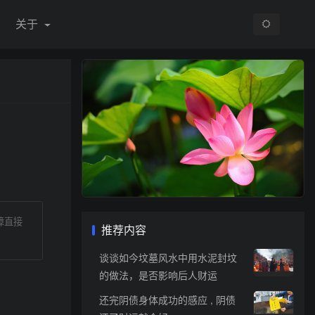
关于
障直接
推荐内容
谈谈如今坟墓风水中用水泥封坟
的做法，是否影响后人财运
还完阴债身体成功的感应 , 阴债