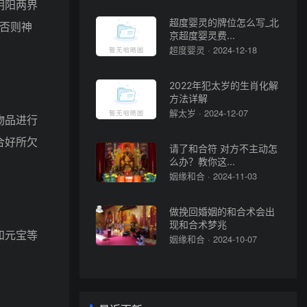
阴阳两界
超度婴灵的牌位怎么写_北
,否则神
京超度婴灵费...
超度婴灵 · 2024-12-18
2022年犯太岁的生肖化解
方法详解
解太岁 · 2024-12-07
物品进行
合好所欠
请了和合符 对方不主动怎
么办？教你这...
姻缘和合 · 2024-11-03
做挽回婚姻的和合术会出
现和合术梦兆
和元宝等
姻缘和合 · 2024-10-07