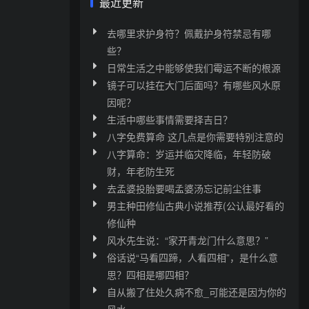
最近更新
去哪里求护身符？佩戴护身符禁忌有哪
些？
日常生活之中能够使我们霉运不断的根源
镜子可以挂在大门后面吗？有哪些风水原
因呢？
生活中哪些事情需要择吉日？
八字免费算命 这几点是你需要特别注意的
八字算命：岁运并临灾降临，年轻防破
财，年老防生死
去孟婆投胎要喝孟婆汤忘记前尘往事
男主种田修仙古典小说推荐(公认最好看的
修仙种
风水先生说：“家开青龙门什么意思？”
俗话说“马看四蹄，人看四相”，是什么意
思？四相是哪四相？
自从搬了住处久病不愈_可能还是因为你的
风水