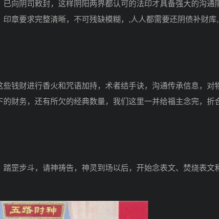
，已向阴司敕封，这样阴阳两界都认可的法印才具备强大的沟通
印章要求完整清晰，不可残缺模糊，,人人都需要还阴债补财库
些钱财进行香火和咒语加持，术者结手诀，沟通传承信息，对
下的财务，还有所欠的经典数量，我们这里一并给福主念完，折
踏罡步斗，请神祷告，神灵到场以后，开始念表文、焚烧表文