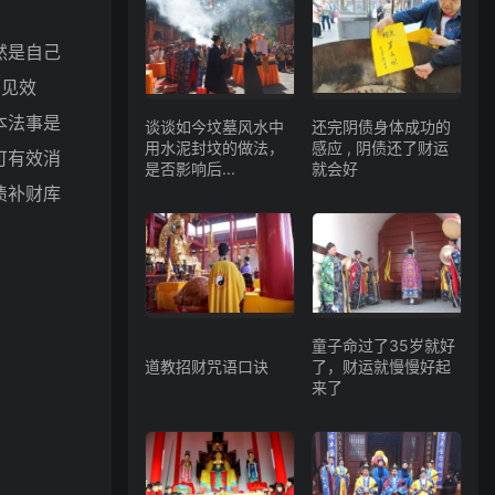
然是自己
法见效
本法事是
谈谈如今坟墓风水中
还完阴债身体成功的
用水泥封坟的做法，
感应 , 阴债还了财运
可有效消
是否影响后...
就会好
债补财库
童子命过了35岁就好
道教招财咒语口诀
了，财运就慢慢好起
来了