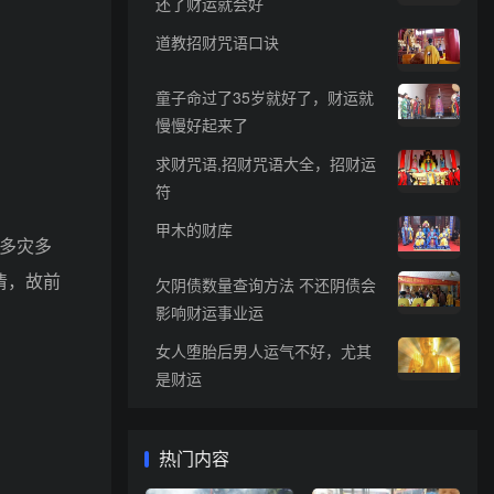
还了财运就会好
道教招财咒语口诀
童子命过了35岁就好了，财运就
慢慢好起来了
求财咒语,招财咒语大全，招财运
符
甲木的财库
多灾多
清，故前
欠阴债数量查询方法 不还阴债会
影响财运事业运
女人堕胎后男人运气不好，尤其
是财运
热门内容