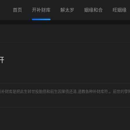
首页
开补财库
解太岁
姻缘和合
旺姻缘
开
债补财库是把此生转世投胎债和前生因果债还清,道教各种补财库符,。前世的孽