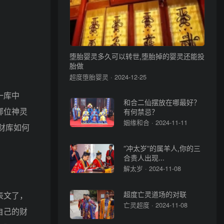
堕胎婴灵多久可以转世,堕胎掉的婴灵还能投
胎做
超度堕胎婴灵 · 2024-12-25
一库中
和合二仙摆放在哪最好？
哪位神灵
有何禁忌？
姻缘和合 · 2024-11-11
财库如何
“冲太岁”的属羊人,你的三
合贵人出现...
解太岁 · 2024-11-08
表文了，
超度亡灵道场的对联
亡灵超度 · 2024-11-08
自己的财