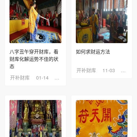
八字丑午穿开财库，看
如何求财运方法
财库化解运势不佳的状
态
开补财库
11-03
浏览：
开补财库
01-14
浏览：6