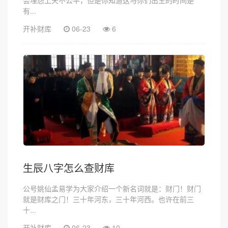
有...
开补财库
06-23
6
生辰八字怎么查财库
公号姚仙孟易学为大家介绍一个新名词就是：财门！财门
就是财库之门！三十年河东，三十年河西。也许在前三
十...
开补财库
06-23
10