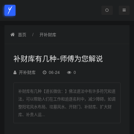
首页
开补财库
补财库有几种-师傅为您解说
开补财库
06-24
0
补财库有几种【道长微信：】佛法道法中有许多符咒和道
法，可以帮助人们在工作和追逐名利中，减少障碍，如调
整阳宅风水布局、坟墓风水、开财门、补财库、扩大财
库、补贵人运...