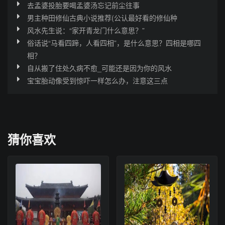
去孟婆投胎要喝孟婆汤忘记前尘往事
男主种田修仙古典小说推荐(公认最好看的修仙种
风水先生说：“家开青龙门什么意思？”
俗话说“马看四蹄，人看四相”，是什么意思？四相是哪四
相？
自从搬了住处久病不愈_可能还是因为你的风水
宝宝胎动像受到惊吓一样怎么办，注意这三点
猜你喜欢