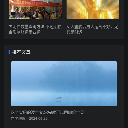
欠阴债数量查询方法 不还阴债
女人堕胎后男人运气不好，尤
会影响财运事业运
其是财运
推荐文章
这个实用的渡亡文,念完就可以回向给亡灵
亡灵超度 · 2024-09-29