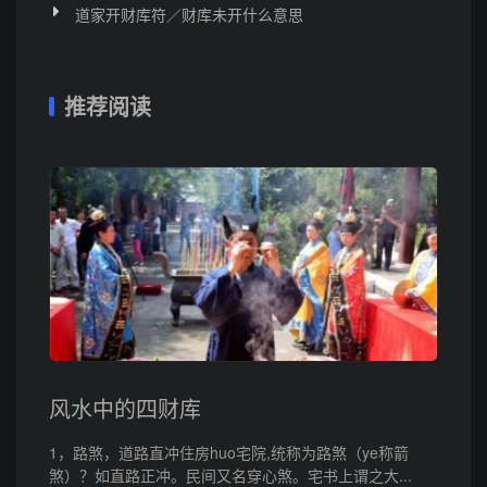
道家开财库符／财库未开什么意思
推荐阅读
风水中的四财库
1，路煞，道路直冲住房huo宅院,统称为路煞（ye称箭
煞）？如直路正冲。民间又名穿心煞。宅书上谓之大...