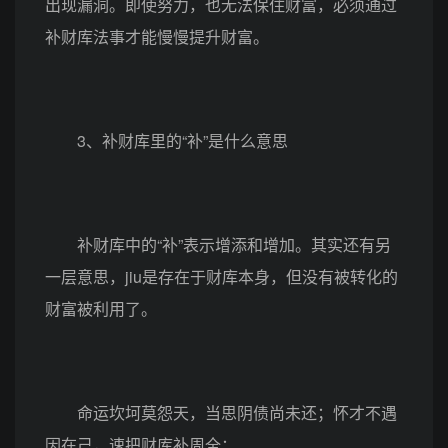
出现漏洞。即使努力，也无法保住财富，必须通过
补财库法事才能慢慢提升财富。
3、补财库里的“补”是什么意思
补财库中的“补”表示增添和增加。其实还有另
一层意思，jiu是存在于财库本身，但没有被转化的
财富被利用了。
命运坎坷莫怨天，当思阴债尚未还；怀才不遇
因在己，速把财库补周全；