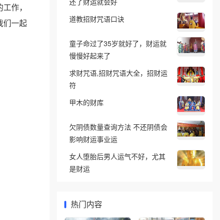
还了财运就会好
的工作，
道教招财咒语口诀
我们一起
童子命过了35岁就好了，财运就
慢慢好起来了
求财咒语,招财咒语大全，招财运
符
甲木的财库
欠阴债数量查询方法 不还阴债会
影响财运事业运
女人堕胎后男人运气不好，尤其
是财运
热门内容