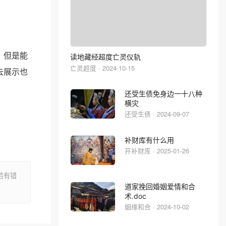
，但是能
读地藏经超度亡灵仪轨
亡灵超度 · 2024-10-15
去展示也
还受生债免身边一十八种
横灾
还受生债 · 2024-09-07
补财库有什么用
开补财库 · 2025-01-26
若有错
道家挽回婚姻爱情和合
术.doc
姻缘和合 · 2024-10-02