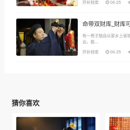
开补财库
06-25
命带双财库_财库
有一男子独自从家乡上省
业，能...
开补财库
06-25
猜你喜欢