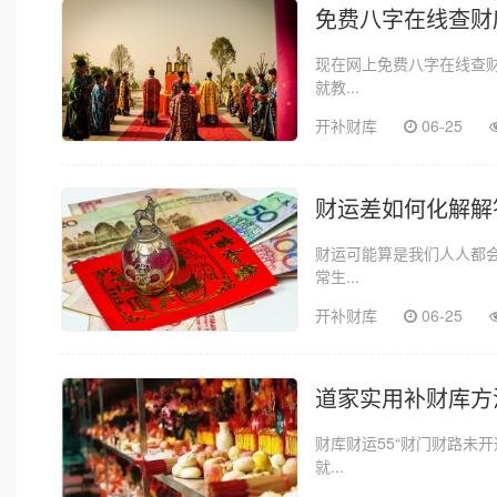
免费八字在线查财
现在网上免费八字在线查
就教...
开补财库
06-25
财运差如何化解解
财运可能算是我们人人都
常生...
开补财库
06-25
道家实用补财库方
财库财运55“财门财路未
就...