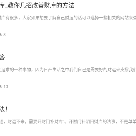
库_教你几招改善财库的方法
财库有很多，大家如果想要了解自己财运的话可以选择一些相关的网站来
3
答
会追求的一种事物，因为日产生活之中我们自己是需要好的财运来支撑我
13
法！
开通，财运不来，需要开财门补财库”。开财门补阴阳财库的法事，不是单