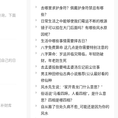
去哪里求护身符？佩戴护身符禁忌有哪
些？
查询，下面
日常生活之中能够使我们霉运不断的根源
镜子可以挂在大门后面吗？有哪些风水原
因呢？
生活中哪些事情需要择吉日？
八字免费算命 这几点是你需要特别注意的
八字算命：岁运并临灾降临，年轻防破
们自己的日
财，年老防生死
去孟婆投胎要喝孟婆汤忘记前尘往事
男主种田修仙古典小说推荐(公认最好看的
修仙种
风水先生说：“家开青龙门什么意思？”
俗话说“马看四蹄，人看四相”，是什么意
思？四相是哪四相？
单补财库
自从搬了住处久病不愈_可能还是因为你的
风水