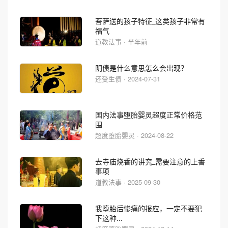
菩萨送的孩子特征_这类孩子非常有
福气
道教法事 · 半年前
阴债是什么意思怎么会出现？
还受生债 · 2024-07-31
国内法事堕胎婴灵超度正常价格范
围
超度堕胎婴灵 · 2024-08-22
去寺庙烧香的讲究_需要注意的上香
事项
道教法事 · 2025-09-30
我堕胎后惨痛的报应，一定不要犯
下这种...