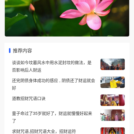
推荐内容
谈谈如今坟墓风水中用水泥封坟的做法，是
否影响后人财运
还完阴债身体成功的感应 , 阴债还了财运就会
好
道教招财咒语口诀
童子命过了35岁就好了，财运就慢慢好起来
了
求财咒语,招财咒语大全，招财运符