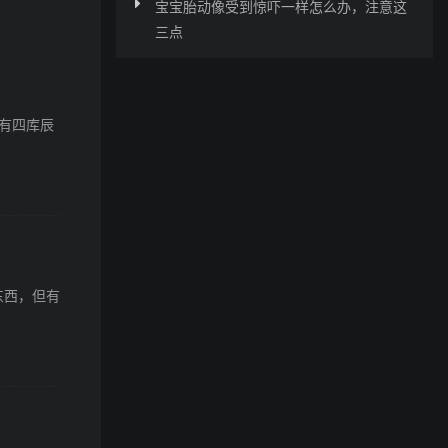
宝宝胎动像受到惊吓一样怎么办，注意这
三点
有四库辰
东西，但有