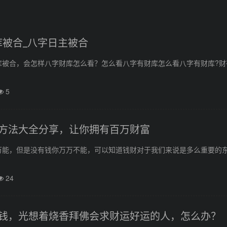
库被合_八字日主被合
库被合，会怎样八字财库怎么看？怎么看八字有财库怎么看八字有财库?财
5
方法大全分享，让你拥有百万财富
万能，但是没有钱你万万不能，可以知道钱财对于我们来说是多么重要的
24
钱，光想着烧香拜佛会求财运好运的人，怎么办？