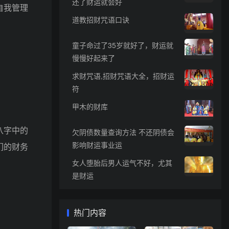
还了财运就会好
自我管理
道教招财咒语口诀
童子命过了35岁就好了，财运就
慢慢好起来了
求财咒语,招财咒语大全，招财运
符
甲木的财库
八字中的
欠阴债数量查询方法 不还阴债会
影响财运事业运
们的财务
女人堕胎后男人运气不好，尤其
是财运
热门内容