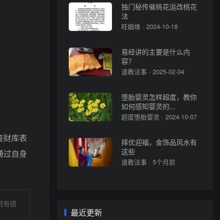
独门秘传催桃花运改桃花
法
旺姻缘 · 2024-10-18
易经讲的主要是什么内
容？
道教法事 · 2025-02-04
堕胎婴灵怎样超度，教你
如何感知婴灵的...
超度堕胎婴灵 · 2024-10-07
查财库表
择优迎福，金饰品风水有
这些
通过自身
道教法事 · 5个月前
若有错
最近更新