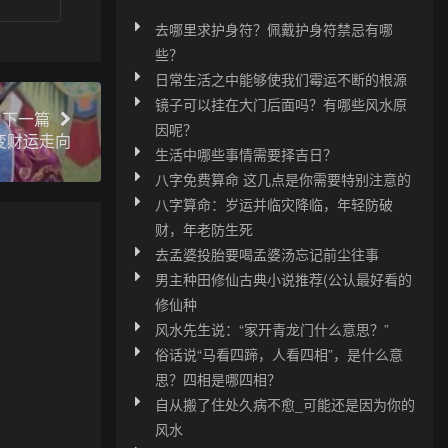
去哪里求护身符？佩戴护身符禁忌有哪
些？
日常生活之中能够使我们霉运不断的根源
镜子可以挂在大门后面吗？有哪些风水原
下一篇
因呢？
变财运走向
生活中哪些事情需要择吉日？
八字免费算命 这几点是你需要特别注意的
八字算命：岁运并临灾降临，年轻防破
财，年老防生死
去孟婆投胎要喝孟婆汤忘记前尘往事
男主种田修仙古典小说推荐(公认最好看的
修仙种
风水先生说：“家开青龙门什么意思？”
俗话说“马看四蹄，人看四相”，是什么意
思？四相是哪四相？
自从搬了住处久病不愈_可能还是因为你的
风水