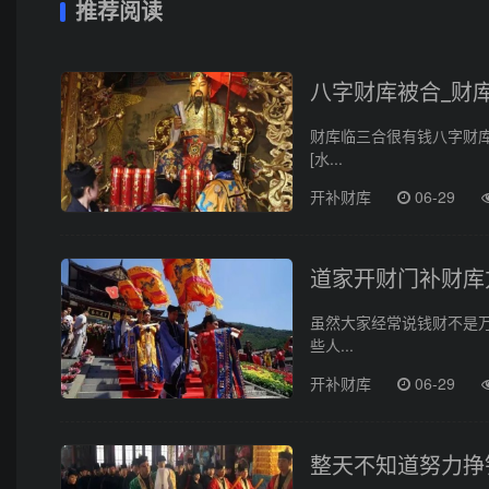
推荐阅读
八字财库被合_财
财库临三合很有钱八字财
[水...
开补财库
06-29
道家开财门补财库
虽然大家经常说钱财不是
些人...
开补财库
06-29
整天不知道努力挣