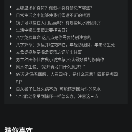
去哪里求护身符？佩戴护身符禁忌有哪些？
日常生活之中能够使我们霉运不断的根源
镜子可以挂在大门后面吗？有哪些风水原因呢？
生活中哪些事情需要择吉日？
八字免费算命 这几点是你需要特别注意的
八字算命：岁运并临灾降临，年轻防破财，年老防生死
去孟婆投胎要喝孟婆汤忘记前尘往事
男主种田修仙古典小说推荐(公认最好看的修仙种
风水先生说：“家开青龙门什么意思？”
俗话说“马看四蹄，人看四相”，是什么意思？四相是哪四
相？
自从搬了住处久病不愈_可能还是因为你的风水
宝宝胎动像受到惊吓一样怎么办，注意这三点
猜你喜欢