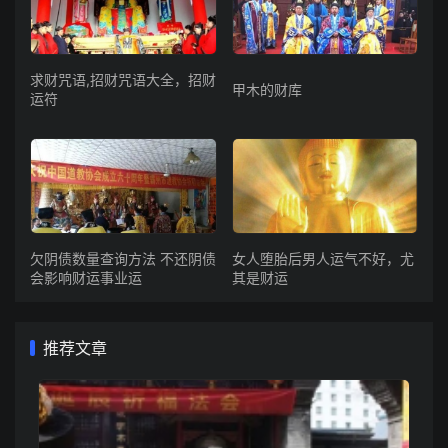
求财咒语,招财咒语大全，招财
甲木的财库
运符
欠阴债数量查询方法 不还阴债
女人堕胎后男人运气不好，尤
会影响财运事业运
其是财运
推荐文章