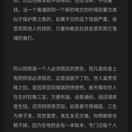
到，而且他根本就不想得到，他想活命，不想要
钱，当一个鬼魂刚到一个新的地方的时候就要交类
似于保护费之类的，如果不交的话下场很严重，会
受到其他人的排挤，只要你敢反抗就会受到其它鬼
魂的毒打。
所以阴债是一个人必须偿还的债务，但凡是你身上
有阴债就必须偿还，这是逃脱不了的，世人富贵贫
贱之别，皆因冥官阳禄填阴债使然。故天尊劝世人
在生时钦敬三宝，方便布施，设斋诵经，烧还禄库
受生钱。还完阴债很灵验，如是者可得福报，三生
为男子身，现世富贵，来生永无灾难。你想赖账也
赖不掉，因为在地府会有一本账本，专门记每个人