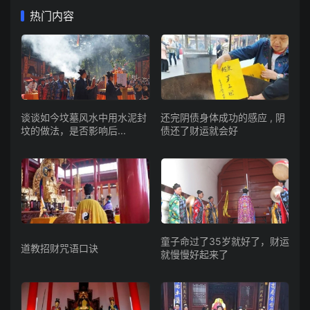
热门内容
谈谈如今坟墓风水中用水泥封
还完阴债身体成功的感应 , 阴
坟的做法，是否影响后...
债还了财运就会好
童子命过了35岁就好了，财运
道教招财咒语口诀
就慢慢好起来了