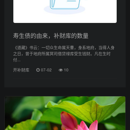
寿生债的由来，补财库的数量
《道藏》书云：一切众生命属天曹，身系地府，当得人身
之日，曾于地府所属冥司借贷禄库受生钱财。凡在生时
付...
开补财库
07-02
10