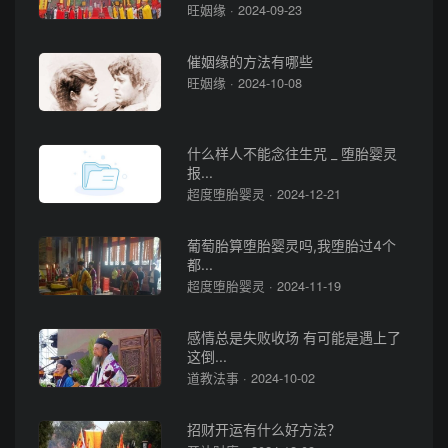
旺姻缘 · 2024-09-23
催姻缘的方法有哪些
旺姻缘 · 2024-10-08
什么样人不能念往生咒 _ 堕胎婴灵
报...
超度堕胎婴灵 · 2024-12-21
葡萄胎算堕胎婴灵吗,我堕胎过4个
都...
超度堕胎婴灵 · 2024-11-19
感情总是失败收场 有可能是遇上了
这倒...
道教法事 · 2024-10-02
招财开运有什么好方法？