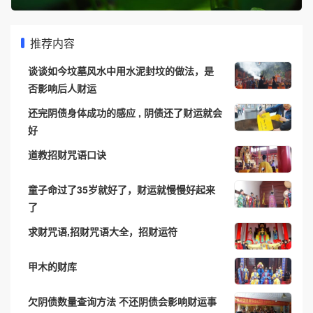
推荐内容
谈谈如今坟墓风水中用水泥封坟的做法，是
否影响后人财运
还完阴债身体成功的感应 , 阴债还了财运就会
好
道教招财咒语口诀
童子命过了35岁就好了，财运就慢慢好起来
了
求财咒语,招财咒语大全，招财运符
甲木的财库
欠阴债数量查询方法 不还阴债会影响财运事