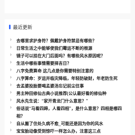
最近更新
去哪里求护身符？佩戴护身符禁忌有哪些？
日常生活之中能够使我们霉运不断的根源
镜子可以挂在大门后面吗？有哪些风水原因呢？
生活中哪些事情需要择吉日？
八字免费算命 这几点是你需要特别注意的
八字算命：岁运并临灾降临，年轻防破财，年老防生死
去孟婆投胎要喝孟婆汤忘记前尘往事
男主种田修仙古典小说推荐(公认最好看的修仙种
风水先生说：“家开青龙门什么意思？”
俗话说“马看四蹄，人看四相”，是什么意思？四相是哪四
相？
自从搬了住处久病不愈_可能还是因为你的风水
宝宝胎动像受到惊吓一样怎么办，注意这三点