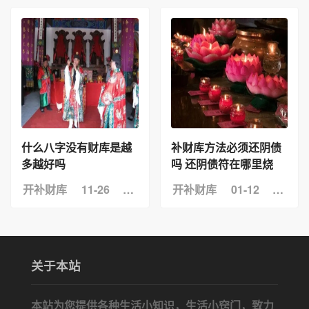
什么八字没有财库是越
补财库方法必须还阴债
多越好吗
吗 还阴债符在哪里烧
开补财库
11-26
浏览：8
开补财库
01-12
浏览：
关于本站
本站为您提供各种生活小知识，生活小窍门，致力