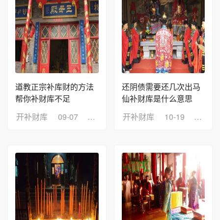
道教正宗补库财的方法
还阴债需要还几次出马
帮你补财库不足
仙补财库是什么意思
开补财库
09-07
浏览：9
开补财库
10-19
浏览：