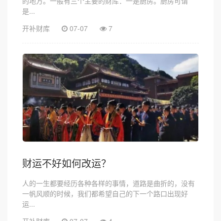
的地方。一般有三个主要的财库：一是厨房。厨房可谓
是...
开补财库
07-07
7
财运不好如何改运？
人的一生都要经历各种各样的事情，道路是曲折的，没有
一帆风顺的时候，我们都希望自己的下一个路口出现好
运...
开补财库
07-07
4