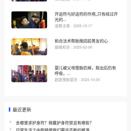
开运符与好运符的作用_只有经过开
光的...
道教法事 · 2025-10-17
和合法术帮助挽回前男友的心
姻缘和合 · 2025-02-06
婴儿被父母堕胎扔掉，取出后仍有
呼吸，...
超度堕胎婴灵 · 2024-10-29
最近更新
去哪里求护身符？佩戴护身符禁忌有哪些？
日常生活之中能够使我们霉运不断的根源