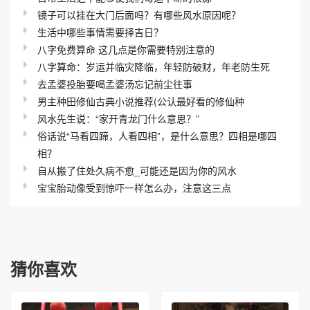
镜子可以挂在大门后面吗？有哪些风水原因呢？
生活中哪些事情需要择吉日？
八字免费算命 这几点是你需要特别注意的
八字算命：岁运并临灾降临，年轻防破财，年老防生死
去孟婆投胎要喝孟婆汤忘记前尘往事
男主种田修仙古典小说推荐(公认最好看的修仙种
风水先生说：“家开青龙门什么意思？”
俗话说“马看四蹄，人看四相”，是什么意思？四相是哪四
相？
自从搬了住处久病不愈_可能还是因为你的风水
宝宝胎动像受到惊吓一样怎么办，注意这三点
猜你喜欢