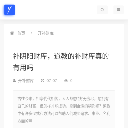
首页
开补财库
补阴阳财库，道教的补财库真的
有用吗
开补财库
07-07
0
古往今来，祖宗代代相传，人人都想“钱”无穷尽，想拥有
自己的财富，但怎样才能成功，拿到金库的钥匙呢？道教
中有许多仪式和方法可以帮助人们减少追求、事业、名利
方面的障...