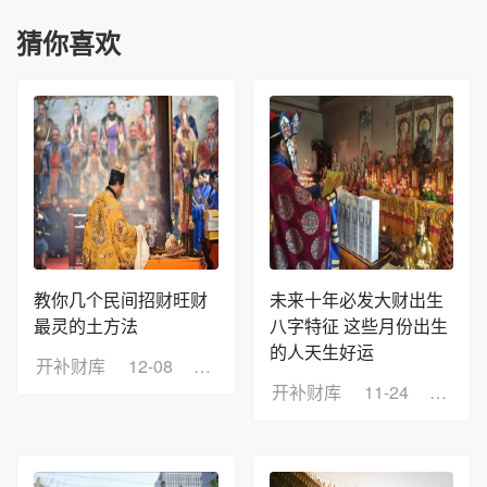
猜你喜欢
教你几个民间招财旺财
未来十年必发大财出生
最灵的土方法
八字特征 这些月份出生
的人天生好运
开补财库
12-08
浏览：10
开补财库
11-24
浏览：