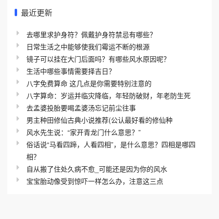
最近更新
去哪里求护身符？佩戴护身符禁忌有哪些？
日常生活之中能够使我们霉运不断的根源
镜子可以挂在大门后面吗？有哪些风水原因呢？
生活中哪些事情需要择吉日？
八字免费算命 这几点是你需要特别注意的
八字算命：岁运并临灾降临，年轻防破财，年老防生死
去孟婆投胎要喝孟婆汤忘记前尘往事
男主种田修仙古典小说推荐(公认最好看的修仙种
风水先生说：“家开青龙门什么意思？”
俗话说“马看四蹄，人看四相”，是什么意思？四相是哪四
相？
自从搬了住处久病不愈_可能还是因为你的风水
宝宝胎动像受到惊吓一样怎么办，注意这三点