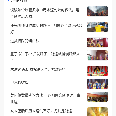
谈谈如今坟墓风水中用水泥封坟的做法，是
否影响后人财运
还完阴债身体成功的感应 , 阴债还了财运就会
好
道教招财咒语口诀
童子命过了35岁就好了，财运就慢慢好起来
了
求财咒语,招财咒语大全，招财运符
甲木的财库
欠阴债数量查询方法 不还阴债会影响财运事
业运
女人堕胎后男人运气不好，尤其是财运