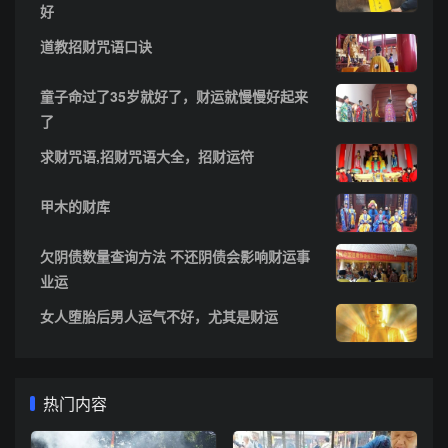
好
道教招财咒语口诀
童子命过了35岁就好了，财运就慢慢好起来
了
求财咒语,招财咒语大全，招财运符
甲木的财库
欠阴债数量查询方法 不还阴债会影响财运事
业运
女人堕胎后男人运气不好，尤其是财运
热门内容