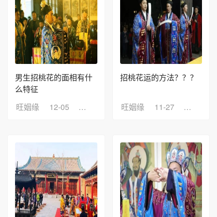
男生招桃花的面相有什
招桃花运的方法？？？
么特征
旺姻缘
12-05
浏览：7
旺姻缘
11-27
浏览：2