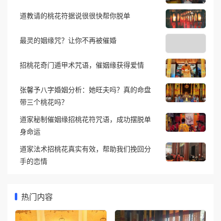
道教请的桃花符据说很很快帮你脱单
最灵的姻缘咒？让你不再被催婚
招桃花奇门遁甲术咒语，催姻缘获得爱情
张馨予八字婚姻分析：她旺夫吗？真的命盘
带三个桃花吗？
道家秘制催姻缘招桃花符咒语，成功摆脱单
身命运
道家法术招桃花真实有效，帮助我们挽回分
手的恋情
热门内容