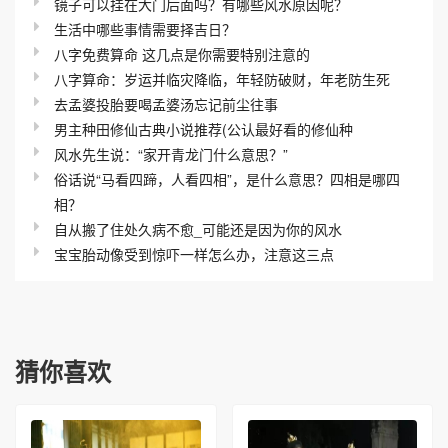
镜子可以挂在大门后面吗？有哪些风水原因呢？
生活中哪些事情需要择吉日？
八字免费算命 这几点是你需要特别注意的
八字算命：岁运并临灾降临，年轻防破财，年老防生死
去孟婆投胎要喝孟婆汤忘记前尘往事
男主种田修仙古典小说推荐(公认最好看的修仙种
风水先生说：“家开青龙门什么意思？”
俗话说“马看四蹄，人看四相”，是什么意思？四相是哪四
相？
自从搬了住处久病不愈_可能还是因为你的风水
宝宝胎动像受到惊吓一样怎么办，注意这三点
猜你喜欢