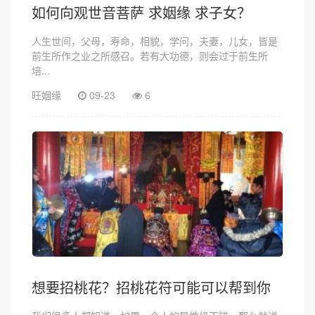
如何向观世音菩萨 求姻缘 求子女？
人生世间，父母，寿命，相貌，学问，夫妻，儿女，皆是
前生所作之业之所感召。若有大功德，则会过于前生所
培...
旺姻缘
09-23
6
想要招桃花？招桃花符可能可以帮到你