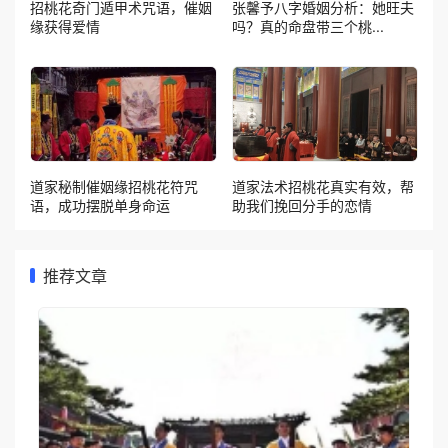
招桃花奇门遁甲术咒语，催姻
张馨予八字婚姻分析：她旺夫
缘获得爱情
吗？真的命盘带三个桃...
道家秘制催姻缘招桃花符咒
道家法术招桃花真实有效，帮
语，成功摆脱单身命运
助我们挽回分手的恋情
推荐文章