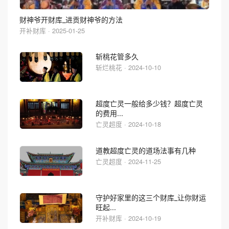
财神爷开财库_进贡财神爷的方法
开补财库 · 2025-01-25
斩桃花管多久
斩烂桃花 · 2024-10-10
超度亡灵一般给多少钱？超度亡灵
的费用...
亡灵超度 · 2024-10-18
道教超度亡灵的道场法事有几种
亡灵超度 · 2024-11-25
守护好家里的这三个财库_让你财运
旺起...
开补财库 · 2024-10-19