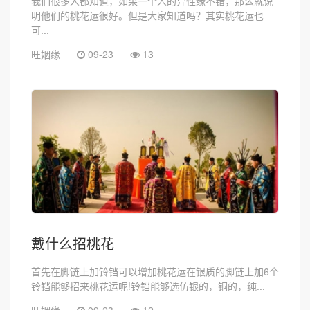
我们很多人都知道，如果一个人的异性缘不错，那么就说
明他们的桃花运很好。但是大家知道吗？其实桃花运也
可...
旺姻缘
09-23
13
戴什么招桃花
首先在脚链上加铃铛可以增加桃花运在银质的脚链上加6个
铃铛能够招来桃花运呢!铃铛能够选仿银的，铜的，纯...
旺姻缘
09-23
12