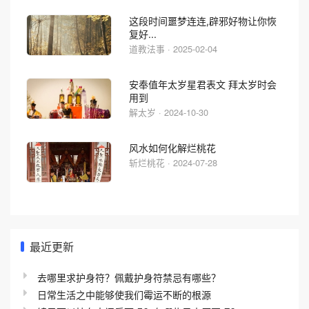
这段时间噩梦连连,辟邪好物让你恢
复好...
道教法事 · 2025-02-04
安奉值年太岁星君表文 拜太岁时会
用到
解太岁 · 2024-10-30
风水如何化解烂桃花
斩烂桃花 · 2024-07-28
最近更新
去哪里求护身符？佩戴护身符禁忌有哪些？
日常生活之中能够使我们霉运不断的根源