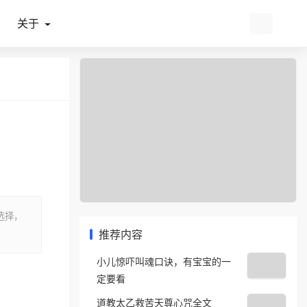
关于
选择，
推荐内容
小儿惊吓叫魂口诀，有宝宝的一
定要看
道教太乙救苦天尊心咒全文