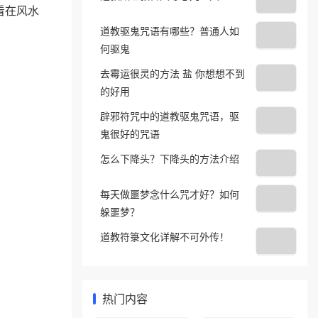
看在风水
道教驱鬼咒语有哪些？普通人如
何驱鬼
去霉运很灵的方法 盐 你想想不到
的好用
辟邪符咒中的道教驱鬼咒语，驱
鬼很好的咒语
怎么下降头？下降头的方法介绍
每天做噩梦念什么咒才好？如何
躲噩梦？
道教符箓文化详解不可外传！
热门内容