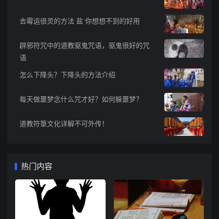
去霉运很灵的方法 盐 你想想不到的好用
辟邪符咒中的道教驱鬼咒语，驱鬼很好的咒
语
怎么下降头？下降头的方法介绍
每天做噩梦念什么咒才好？如何躲噩梦？
道教符箓文化详解不可外传！
热门内容