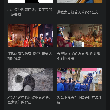
小儿惊吓叫魂口诀，有宝宝的
道教太乙救苦天尊心咒全文
一定要看
道教驱鬼咒语有哪些？普通人
去霉运很灵的方法 盐 你想想
如何驱鬼
不到的好用
辟邪符咒中的道教驱鬼咒语，
怎么下降头？下降头的方法介
驱鬼很好的咒语
绍