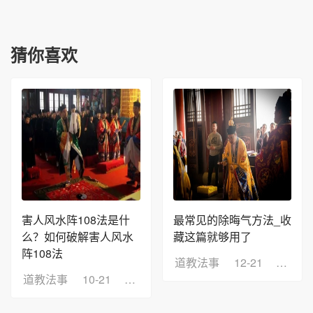
猜你喜欢
害人风水阵108法是什
最常见的除晦气方法_收
么？如何破解害人风水
藏这篇就够用了
阵108法
道教法事
12-21
浏览：
道教法事
10-21
浏览：7