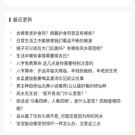
最近更新
去哪里求护身符？佩戴护身符禁忌有哪些？
日常生活之中能够使我们霉运不断的根源
镜子可以挂在大门后面吗？有哪些风水原因呢？
生活中哪些事情需要择吉日？
八字免费算命 这几点是你需要特别注意的
八字算命：岁运并临灾降临，年轻防破财，年老防生死
去孟婆投胎要喝孟婆汤忘记前尘往事
男主种田修仙古典小说推荐(公认最好看的修仙种
风水先生说：“家开青龙门什么意思？”
俗话说“马看四蹄，人看四相”，是什么意思？四相是哪四
相？
自从搬了住处久病不愈_可能还是因为你的风水
宝宝胎动像受到惊吓一样怎么办，注意这三点