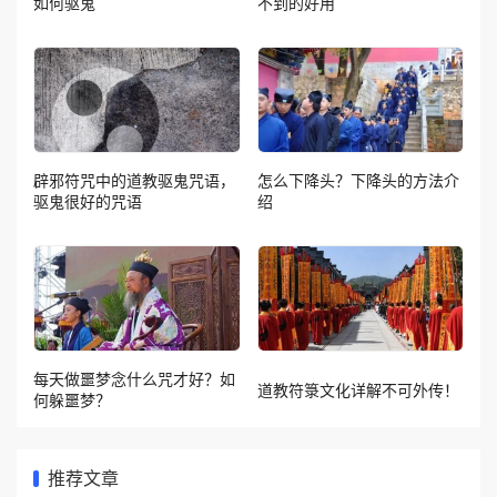
如何驱鬼
不到的好用
辟邪符咒中的道教驱鬼咒语，
怎么下降头？下降头的方法介
驱鬼很好的咒语
绍
每天做噩梦念什么咒才好？如
道教符箓文化详解不可外传！
何躲噩梦？
推荐文章