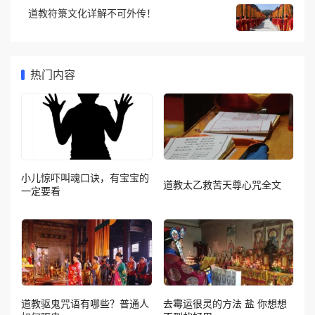
道教符箓文化详解不可外传！
热门内容
小儿惊吓叫魂口诀，有宝宝的
道教太乙救苦天尊心咒全文
一定要看
道教驱鬼咒语有哪些？普通人
去霉运很灵的方法 盐 你想想