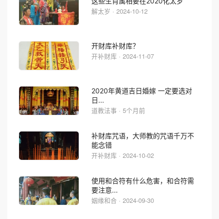
这些生肖属相要在2020化太岁
解太岁 · 2024-10-12
开财库补财库？
开补财库 · 2024-11-07
2020年黄道吉日婚嫁 一定要选对
日...
道教法事 · 5个月前
补财库咒语，大师教的咒语千万不
能念错
开补财库 · 2024-10-02
使用和合符有什么危害，和合符需
要注意...
姻缘和合 · 2024-09-30