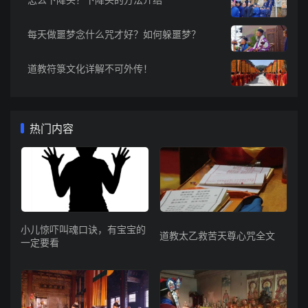
每天做噩梦念什么咒才好？如何躲噩梦？
道教符箓文化详解不可外传！
热门内容
小儿惊吓叫魂口诀，有宝宝的
道教太乙救苦天尊心咒全文
一定要看