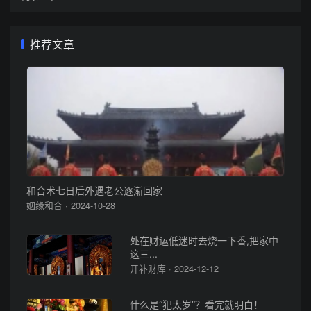
推荐文章
和合术七日后外遇老公逐渐回家
姻缘和合 · 2024-10-28
处在财运低迷时去烧一下香,把家中
这三...
开补财库 · 2024-12-12
什么是“犯太岁”？看完就明白！