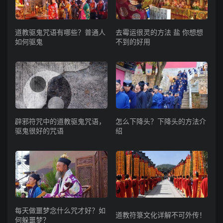
道教驱鬼咒语有哪些？普通人
去霉运很灵的方法 盐 你想想
如何驱鬼
不到的好用
辟邪符咒中的道教驱鬼咒语，
怎么下降头？下降头的方法介
驱鬼很好的咒语
绍
每天做噩梦念什么咒才好？如
道教符箓文化详解不可外传！
何躲噩梦？