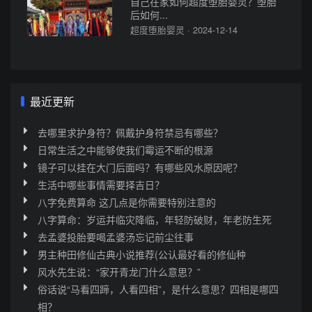
自己在家如何超度堕胎婴灵？堕胎
后如何...
超度堕胎婴灵 · 2024-12-14
最近更新
去哪里求护身符？佩戴护身符禁忌有哪些？
日常生活之中能够使我们霉运不断的根源
镜子可以挂在大门后面吗？有哪些风水原因呢？
生活中哪些事情需要择吉日？
八字免费算命 这几点是你需要特别注意的
八字算命：岁运并临灾降临，年轻防破财，年老防生死
去孟婆投胎要喝孟婆汤忘记前尘往事
男主种田修仙古典小说推荐(公认最好看的修仙种
风水先生说：“家开青龙门什么意思？”
俗话说“马看四蹄，人看四相”，是什么意思？四相是哪四
相？