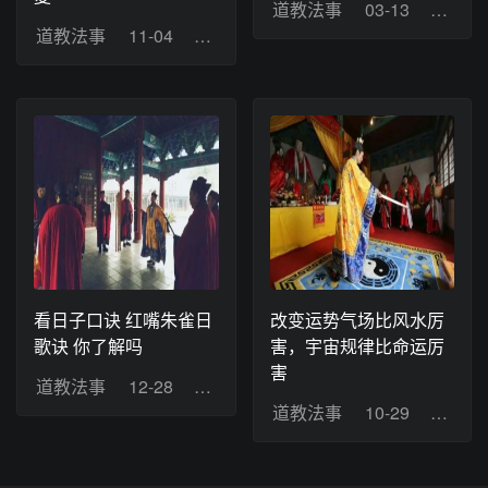
道教法事
03-13
浏览：
道教法事
11-04
浏览：10
看日子口诀 红嘴朱雀日
改变运势气场比风水厉
歌诀 你了解吗
害，宇宙规律比命运厉
害
道教法事
12-28
浏览：2
道教法事
10-29
浏览：