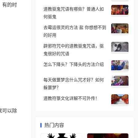
，有的时
道教驱鬼咒语有哪些？普通人如
何驱鬼
去霉运很灵的方法 盐 你想想不到
的好用
辟邪符咒中的道教驱鬼咒语，驱
鬼很好的咒语
怎么下降头？下降头的方法介绍
每天做噩梦念什么咒才好？如何
躲噩梦？
道教符箓文化详解不可外传！
就可以除
热门内容