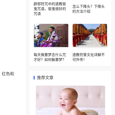
辟邪符咒中的道教驱
怎么下降头？下降头
鬼咒语，驱鬼很好的
的方法介绍
咒语
每天做噩梦念什么咒
道教符箓文化详解不
才好？如何躲噩梦？
可外传！
、红色和
推荐文章