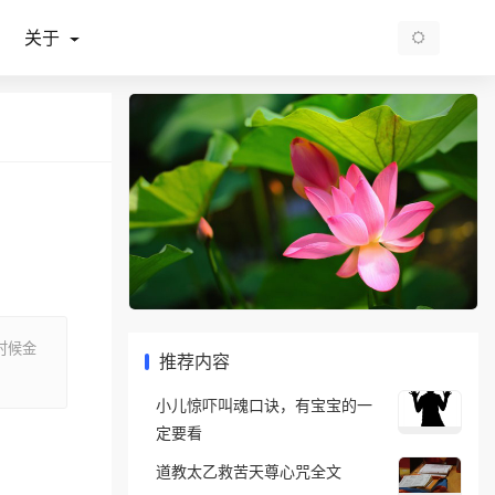
关于
时候金
推荐内容
小儿惊吓叫魂口诀，有宝宝的一
定要看
道教太乙救苦天尊心咒全文