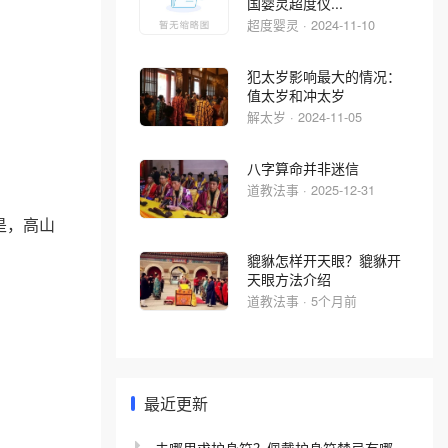
国婴灵超度仪...
超度婴灵 · 2024-11-10
犯太岁影响最大的情况：
值太岁和冲太岁
解太岁 · 2024-11-05
八字算命并非迷信
道教法事 · 2025-12-31
是，高山
貔貅怎样开天眼？貔貅开
天眼方法介绍
道教法事 · 5个月前
最近更新
去哪里求护身符？佩戴护身符禁忌有哪