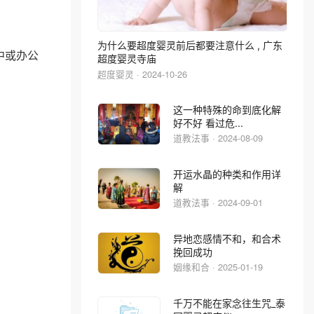
为什么要超度婴灵前后都要注意什么 , 广东
中或办公
超度婴灵寺庙
超度婴灵 · 2024-10-26
这一种特殊的命到底化解
好不好 看过危...
道教法事 · 2024-08-09
开运水晶的种类和作用详
解
道教法事 · 2024-09-01
异地恋感情不和，和合术
挽回成功
姻缘和合 · 2025-01-19
千万不能在家念往生咒_泰