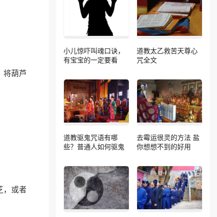
小儿惊吓叫魂口诀，
道教太乙救苦天尊心
有宝宝的一定要看
咒全文
，将葫芦
道教驱鬼咒语有哪
去霉运很灵的方法 盐
些？普通人如何驱鬼
你想想不到的好用
芝，或者