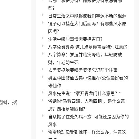
些？
日常生活之中能够使我们霉运不断的根源
镜子可以挂在大门后面吗？有哪些风水原
因呢？
生活中哪些事情需要择吉日？
八字免费算命 这几点是你需要特别注意的
八字算命：岁运并临灾降临，年轻防破
财，年老防生死
去孟婆投胎要喝孟婆汤忘记前尘往事
男主种田修仙古典小说推荐(公认最好看的
修仙种
风水先生说：“家开青龙门什么意思？”
俗话说“马看四蹄，人看四相”，是什么意
鸯图，摆
思？四相是哪四相？
自从搬了住处久病不愈_可能还是因为你的
风水
宝宝胎动像受到惊吓一样怎么办，注意这