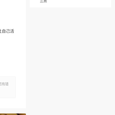
三点
让自己活
若有错