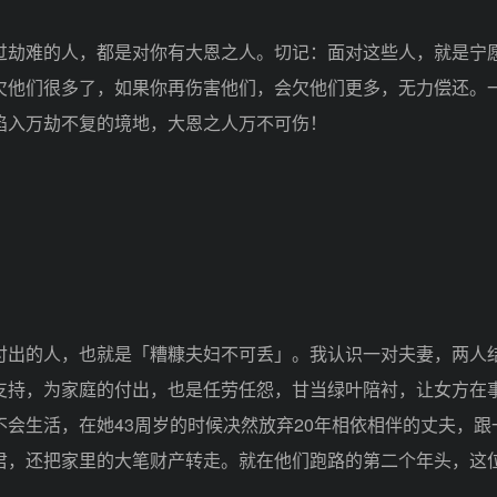
劫难的人，都是对你有大恩之人。切记：面对这些人，就是宁
欠他们很多了，如果你再伤害他们，会欠他们更多，无力偿还。
陷入万劫不复的境地，大恩之人万不可伤！
的人，也就是「糟糠夫妇不可丢」。我认识一对夫妻，两人结
支持，为家庭的付出，也是任劳任怨，甘当绿叶陪衬，让女方在
会生活，在她43周岁的时候决然放弃20年相依相伴的丈夫，跟
君，还把家里的大笔财产转走。就在他们跑路的第二个年头，这