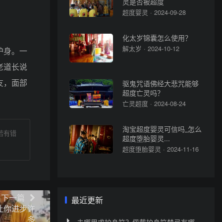
灵是否被超度
超度婴灵 · 2024-09-28
化太岁锦囊怎么使用？
解太岁 · 2024-10-12
护身。一
老道长说
友，面部
驱鬼咒语佛经大悲咒能够
超度亡灵吗？
！
亡灵超度 · 2024-08-24
淘宝超度婴灵可信吗_怎么
若有错
超度堕胎婴灵...
超度堕胎婴灵 · 2024-11-16
下一篇
最近更新
让你进步许
多
去哪里求护身符？佩戴护身符禁忌有哪