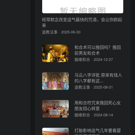
经常默念改变运气最快的咒语，会让你欧起
来
道教法事 · 2025-06-30
和合术可以挽回吗？挽回
前男友和合术
姻缘和合 · 2024-12-27
马云八字详批 原来有钱人
的八字都有这...
道教法事 · 2025-08-31
用和合符咒来挽回死心女
朋友回心转意
姻缘和合 · 2024-08-14
打胎影响运气几年要看婴