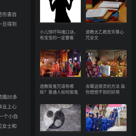
愿伤害自
一旦得到
小儿惊吓叫魂口诀，
道教太乙救苦天尊心
有宝宝的一定要看
咒全文
道教驱鬼咒语有哪
去霉运很灵的方法 盐
些？普通人如何驱鬼
你想想不到的好用
婚20多
事业上心
一个小自
位女士和