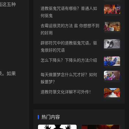
面这五种
道教驱鬼咒语有哪些？普通人如
何驱鬼
去霉运很灵的方法 盐 你想想不到
的好用
辟邪符咒中的道教驱鬼咒语，驱
鬼很好的咒语
怎么下降头？下降头的方法介绍
录。如果
每天做噩梦念什么咒才好？如何
躲噩梦？
。
道教符箓文化详解不可外传！
热门内容