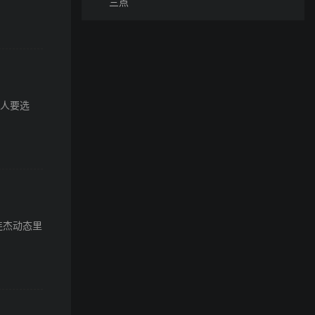
三点
有人要选
连杰动态里