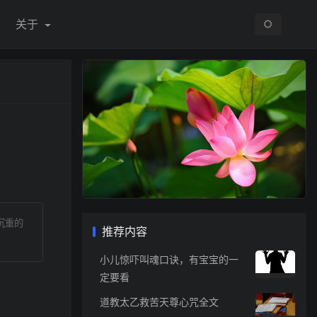
关于
沉重的
推荐内容
小儿惊吓叫魂口诀，有宝宝的一
定要看
道教太乙救苦天尊心咒全文