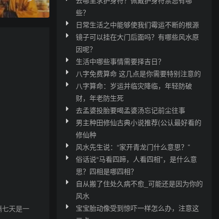
些？
日常生活之中能够使我们霉运不断的根源
镜子可以挂在大门后面吗？有哪些风水原
因呢？
生活中哪些事情需要择吉日？
八字免费算命 这几点是你需要特别注意的
八字算命：岁运并临灾降临，年轻防破
财，年老防生死
去孟婆投胎要喝孟婆汤忘记前尘往事
男主种田修仙古典小说推荐(公认最好看的
修仙种
风水先生说：“家开青龙门什么意思？”
俗话说“马看四蹄，人看四相”，是什么意
思？四相是哪四相？
自从搬了住处久病不愈_可能还是因为你的
风水
宝宝胎动像受到惊吓一样怎么办，注意这
隔七天是一