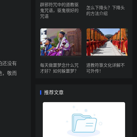
辟邪符咒中的道教驱
怎么下降头？下降头
鬼咒语，驱鬼很好的
的方法介绍
咒语
怕还没有
每天做噩梦念什么咒
道教符箓文化详解不
才好？如何躲噩梦？
可外传！
他，敬而
推荐文章